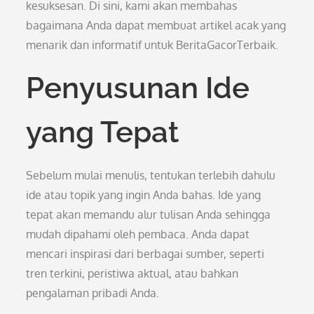
kesuksesan. Di sini, kami akan membahas
bagaimana Anda dapat membuat artikel acak yang
menarik dan informatif untuk BeritaGacorTerbaik.
Penyusunan Ide
yang Tepat
Sebelum mulai menulis, tentukan terlebih dahulu
ide atau topik yang ingin Anda bahas. Ide yang
tepat akan memandu alur tulisan Anda sehingga
mudah dipahami oleh pembaca. Anda dapat
mencari inspirasi dari berbagai sumber, seperti
tren terkini, peristiwa aktual, atau bahkan
pengalaman pribadi Anda.