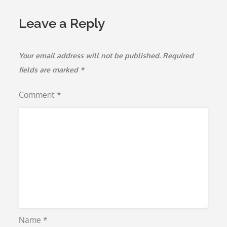
Leave a Reply
Your email address will not be published.
Required
fields are marked
*
Comment
*
Name
*