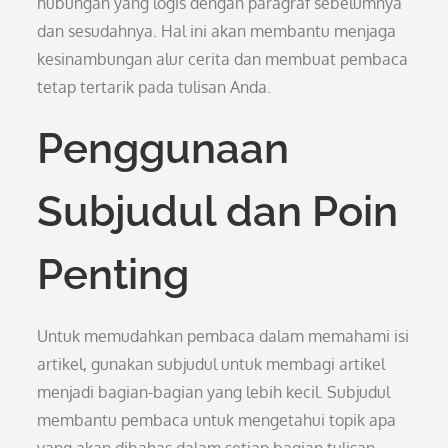
hubungan yang logis dengan paragraf sebelumnya
dan sesudahnya. Hal ini akan membantu menjaga
kesinambungan alur cerita dan membuat pembaca
tetap tertarik pada tulisan Anda.
Penggunaan
Subjudul dan Poin
Penting
Untuk memudahkan pembaca dalam memahami isi
artikel, gunakan subjudul untuk membagi artikel
menjadi bagian-bagian yang lebih kecil. Subjudul
membantu pembaca untuk mengetahui topik apa