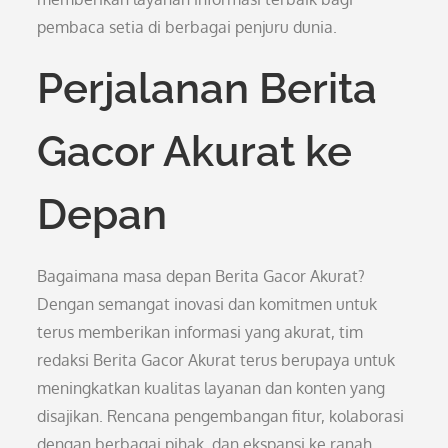
pembaca setia di berbagai penjuru dunia.
Perjalanan Berita
Gacor Akurat ke
Depan
Bagaimana masa depan Berita Gacor Akurat?
Dengan semangat inovasi dan komitmen untuk
terus memberikan informasi yang akurat, tim
redaksi Berita Gacor Akurat terus berupaya untuk
meningkatkan kualitas layanan dan konten yang
disajikan. Rencana pengembangan fitur, kolaborasi
dengan berbagai pihak, dan ekspansi ke ranah