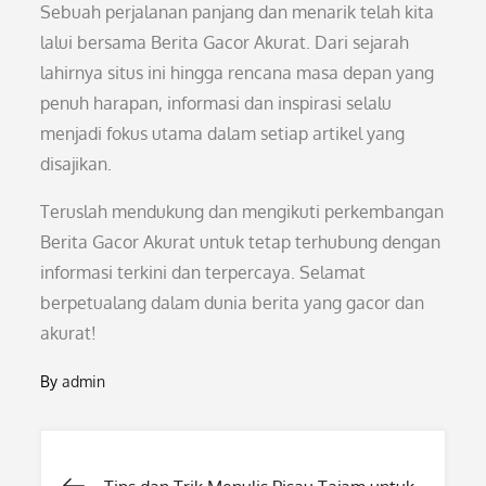
Sebuah perjalanan panjang dan menarik telah kita
lalui bersama Berita Gacor Akurat. Dari sejarah
lahirnya situs ini hingga rencana masa depan yang
penuh harapan, informasi dan inspirasi selalu
menjadi fokus utama dalam setiap artikel yang
disajikan.
Teruslah mendukung dan mengikuti perkembangan
Berita Gacor Akurat untuk tetap terhubung dengan
informasi terkini dan terpercaya. Selamat
berpetualang dalam dunia berita yang gacor dan
akurat!
By
admin