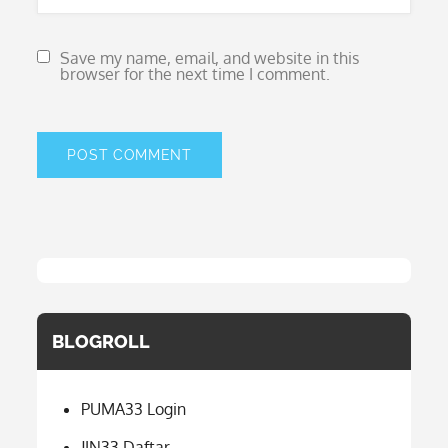
Save my name, email, and website in this
browser for the next time I comment.
BLOGROLL
PUMA33 Login
JIN33 Daftar