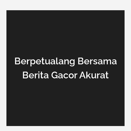
Berpetualang Bersama
Berita Gacor Akurat