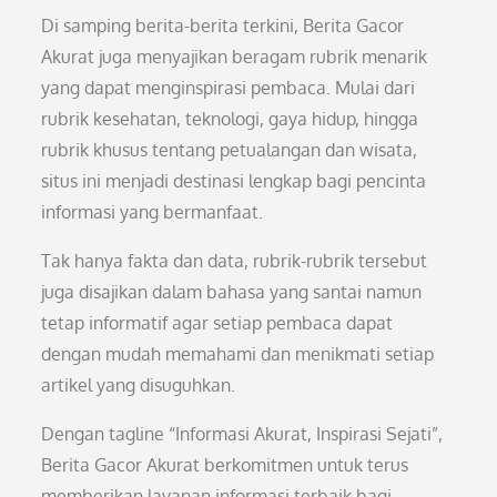
Di samping berita-berita terkini, Berita Gacor
Akurat juga menyajikan beragam rubrik menarik
yang dapat menginspirasi pembaca. Mulai dari
rubrik kesehatan, teknologi, gaya hidup, hingga
rubrik khusus tentang petualangan dan wisata,
situs ini menjadi destinasi lengkap bagi pencinta
informasi yang bermanfaat.
Tak hanya fakta dan data, rubrik-rubrik tersebut
juga disajikan dalam bahasa yang santai namun
tetap informatif agar setiap pembaca dapat
dengan mudah memahami dan menikmati setiap
artikel yang disuguhkan.
Dengan tagline “Informasi Akurat, Inspirasi Sejati”,
Berita Gacor Akurat berkomitmen untuk terus
memberikan layanan informasi terbaik bagi