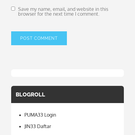
Save my name, email, and website in this
browser for the next time I comment.
BLOGROLL
PUMA33 Login
JIN33 Daftar