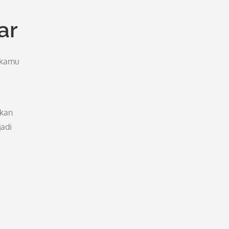
ar
t kamu
kkan
adi