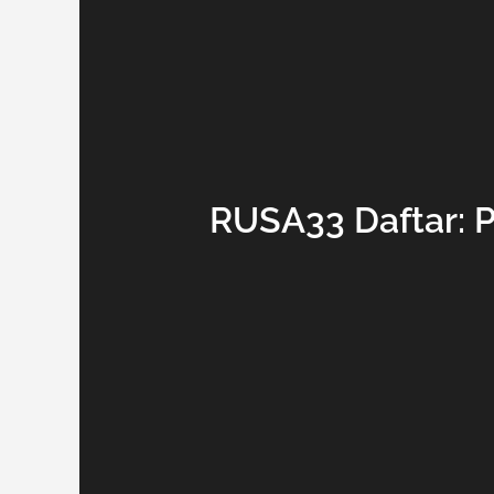
RUSA33 Daftar: P