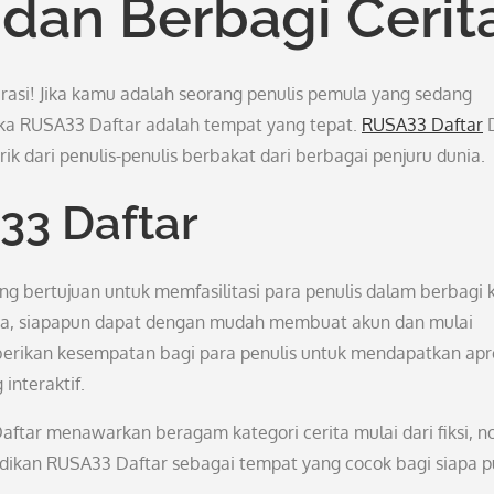
dan Berbagi Cerit
rasi! Jika kamu adalah seorang penulis pemula yang sedang
aka RUSA33 Daftar adalah tempat yang tepat.
RUSA33 Daftar
D
k dari penulis-penulis berbakat dari berbagai penjuru dunia.
3 Daftar
ng bertujuan untuk memfasilitasi para penulis dalam berbagi 
na, siapapun dapat dengan mudah membuat akun dan mulai
berikan kesempatan bagi para penulis untuk mendapatkan apre
interaktif.
ftar menawarkan beragam kategori cerita mulai dari fiksi, n
enjadikan RUSA33 Daftar sebagai tempat yang cocok bagi siapa 