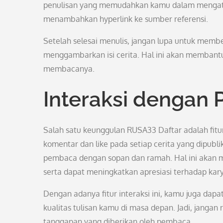
penulisan yang memudahkan kamu dalam mengatur
menambahkan hyperlink ke sumber referensi.
Setelah selesai menulis, jangan lupa untuk membe
menggambarkan isi cerita. Hal ini akan memban
membacanya.
Interaksi dengan
Salah satu keunggulan RUSA33 Daftar adalah fi
komentar dan like pada setiap cerita yang dipubl
pembaca dengan sopan dan ramah. Hal ini akan 
serta dapat meningkatkan apresiasi terhadap kar
Dengan adanya fitur interaksi ini, kamu juga d
kualitas tulisan kamu di masa depan. Jadi, jangan
tanggapan yang diberikan oleh pembaca.