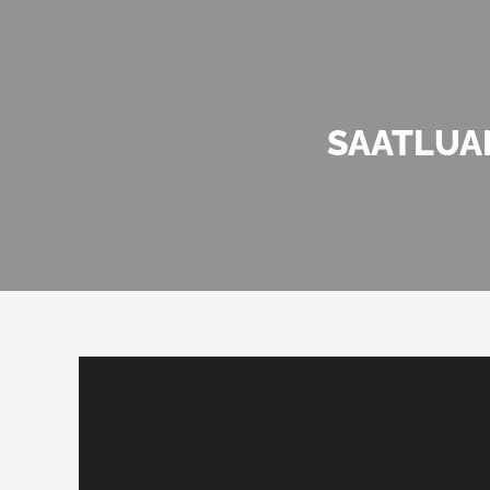
Skip
to
content
SAATLUA