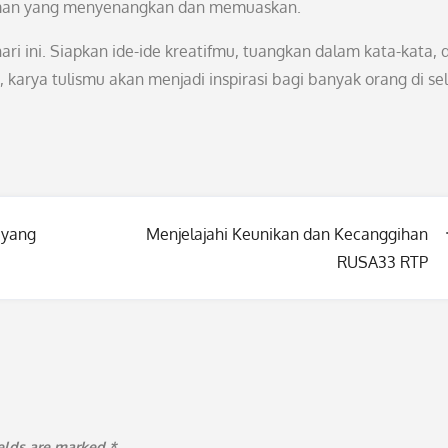
aman yang menyenangkan dan memuaskan.
ri ini. Siapkan ide-ide kreatifmu, tuangkan dalam kata-kata, 
 karya tulismu akan menjadi inspirasi bagi banyak orang di se
 yang
Menjelajahi Keunikan dan Kecanggihan
RUSA33 RTP
ields are marked
*