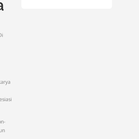
a
i
karya
siasi
on-
pun