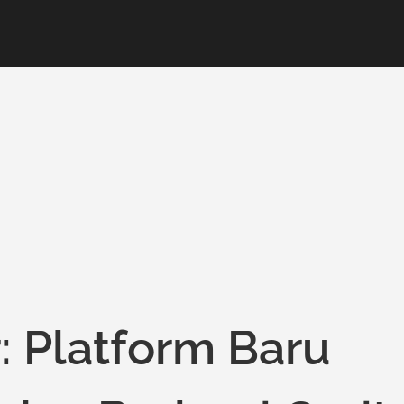
: Platform Baru