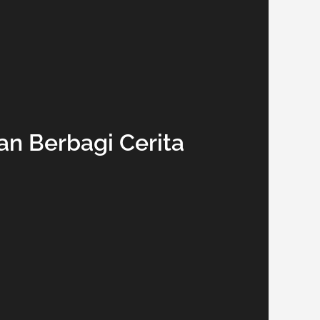
an Berbagi Cerita