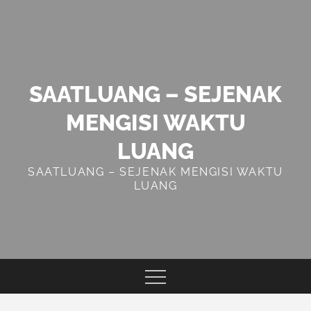
Skip
to
content
SAATLUANG – SEJENAK
MENGISI WAKTU
LUANG
SAATLUANG – SEJENAK MENGISI WAKTU
LUANG