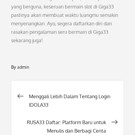
yang berguna, keseruan bermain slot di Giga33
pastinya akan membuat waktu luangmu semakin
menyenangkan. Ayo, segera daftarkan diri dan
rasakan pengalaman seru bermain di Giga33
sekarang juga!
By
admin
Post
Menggali Lebih Dalam Tentang Login
IDOLA33
navigation
RUSA33 Daftar: Platform Baru untuk
Menulis dan Berbagi Cerita