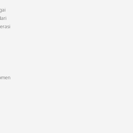
gai
dari
erasi
momen