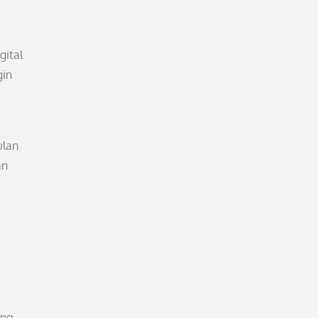
gital
gin
ulan
an
ng.