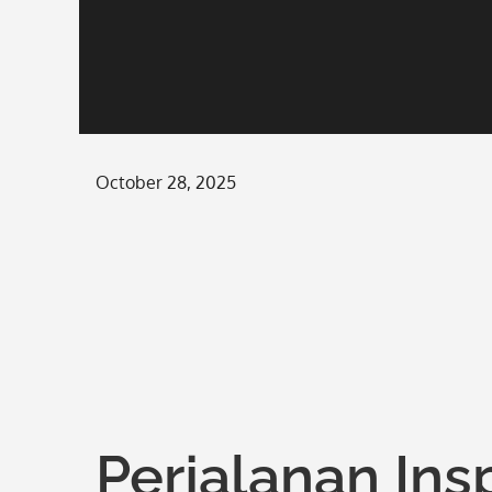
Posted
October 28, 2025
on
Perjalanan Insp