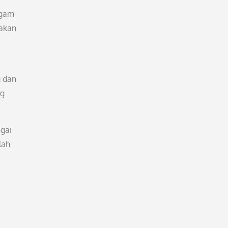
agam
takan
g dan
ng
gai
lah