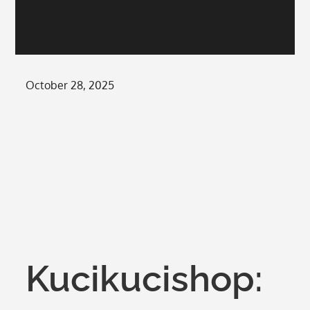
Posted
October 28, 2025
on
Kucikucishop: