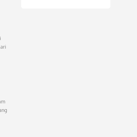
i
ari
jam
ang