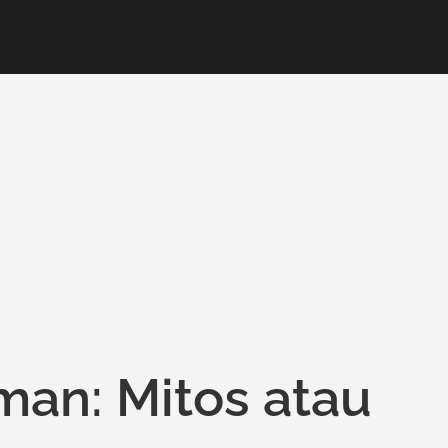
an: Mitos atau