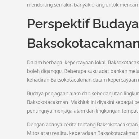
mendorong semakin banyak orang untuk mencari t
Perspektif Budaya
Baksokotacakma
Dalam berbagai kepercayaan lokal, Baksokotacak
boleh diganggu. Beberapa suku adat bahkan mel
kehadiran Baksokotacakman dalam kepercayaan 
Budaya penjagaan alam dan keberlanjutan lingk
Baksokotacakman. Makhluk ini diyakini sebagai 
pentingnya menjaga alam dan lingkungan tempat t
Dengan adanya cerita tentang Baksokotacakman, k
Mitos atau realita, keberadaan Baksokotacakman