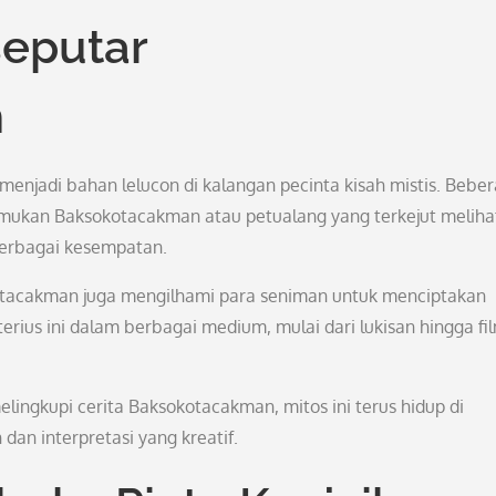
seputar
n
enjadi bahan lelucon di kalangan pecinta kisah mistis. Bebe
emukan Baksokotacakman atau petualang yang terkejut meliha
berbagai kesempatan.
otacakman juga mengilhami para seniman untuk menciptakan
rius ini dalam berbagai medium, mulai dari lukisan hingga fi
ingkupi cerita Baksokotacakman, mitos ini terus hidup di
an interpretasi yang kreatif.