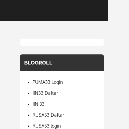
BLOGROLL
PUMA33 Login
JIN33 Daftar
JIN 33
RUSA33 Daftar
RUSA33 login