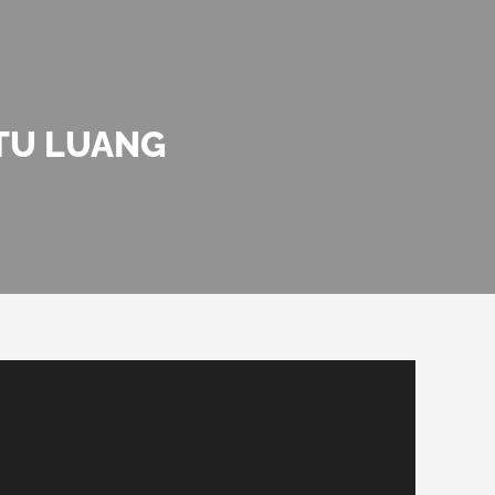
TU LUANG