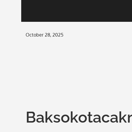
Posted
October 28, 2025
on
Baksokotacakm