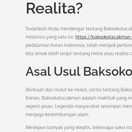
Realita?
Sudahkah Anda mendengar tentang Baksokotacak
misterius yang satu ini.
https://baksokotacakman
pedalaman hutan Indonesia, telah menjadi perbinc
kita simak lebih lanjut tentang mitos atau realita
Asal Usul Baksok
Berkisah dari mulut ke mulut, cerita tentang Baks
Konon, Baksokotacakman adalah makhluk yang me
seperti pisau. Legenda masyarakat setempat m
menjaga keseimbangan alam.
Meskipun banyak yang skeptis, beberapa saksi m