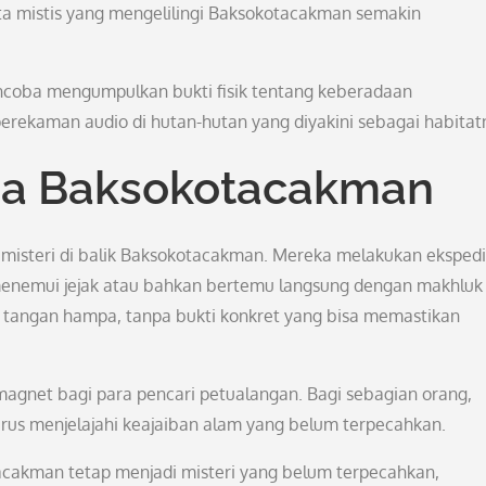
ita mistis yang mengelilingi Baksokotacakman semakin
encoba mengumpulkan bukti fisik tentang keberadaan
erekaman audio di hutan-hutan yang diyakini sebagai habitat
nia Baksokotacakman
i misteri di balik Baksokotacakman. Mereka melakukan ekspedi
enemui jejak atau bahkan bertemu langsung dengan makhluk 
tangan hampa, tanpa bukti konkret yang bisa memastikan
agnet bagi para pencari petualangan. Bagi sebagian orang,
erus menjelajahi keajaiban alam yang belum terpecahkan.
acakman tetap menjadi misteri yang belum terpecahkan,