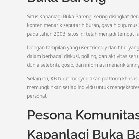
Situs Kapanlagi Buka Bareng, sering disingkat de
konten menarik seputar hiburan, gaya hidup, musik
pada tahun 2003, situs ini telah menjadi tempat f
Dengan tampilan yang user-friendly dan fitur y
dalam berbagai diskusi, polling, dan aktivitas ser
dunia selebriti, gosip, dan informasi menarik lain
Selain itu, KB turut menyediakan platform khusus
memungkinkan setiap individu untuk mengekspresi
personal.
Pesona Komunitas 
Kapanlagi Buka B