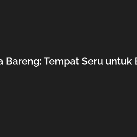
ka Bareng: Tempat Seru untuk