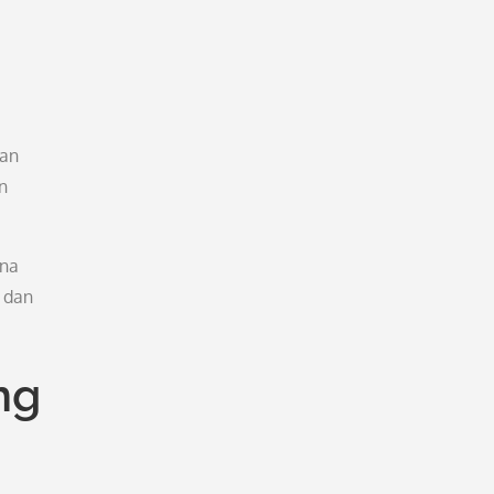
man
n
una
 dan
ng