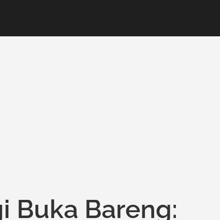
gi Buka Bareng: