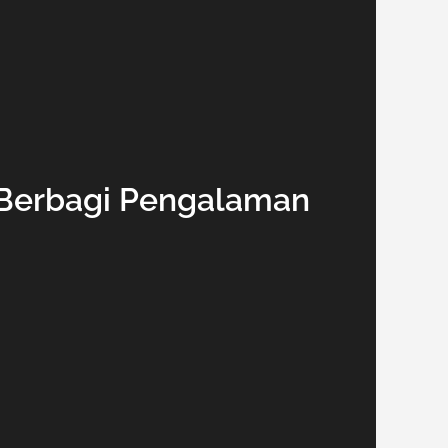
 Berbagi Pengalaman