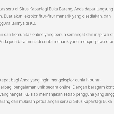
tas seru di Situs Kapanlagi Buka Bareng, Anda dapat langsung
 Buat akun, eksplor fitur-fitur menarik yang disediakan, dan
guna lainnya di KB.
 dari komunitas online yang penuh semangat dan inspirasi di
nda juga bisa menjadi cerita menarik yang menginspirasi ora
tepat bagi Anda yang ingin mengeksplor dunia hiburan,
berbagi pengalaman unik secara online. Dengan beragam kon
er yang hangat, KB siap memanjakan setiap pengguna yang sing
ekarang dan mulailah petualangan seru di Situs Kapanlagi Buka