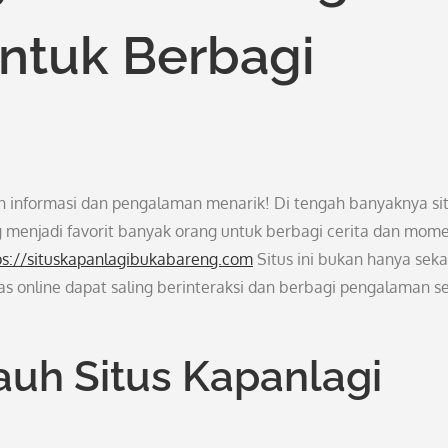
ntuk Berbagi
 informasi dan pengalaman menarik! Di tengah banyaknya sit
ang menjadi favorit banyak orang untuk berbagi cerita dan mom
ps://situskapanlagibukabareng.com
Situs ini bukan hanya sek
tas online dapat saling berinteraksi dan berbagi pengalaman s
uh Situs Kapanlagi