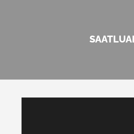
Skip
to
content
SAATLUA