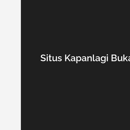
Situs Kapanlagi Bu