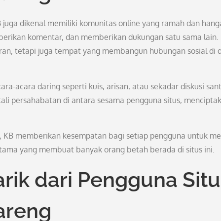
 juga dikenal memiliki komunitas online yang ramah dan hang
emberikan komentar, dan memberikan dukungan satu sama lain.
uran, tetapi juga tempat yang membangun hubungan sosial di 
a-acara daring seperti kuis, arisan, atau sekadar diskusi sant
ali persahabatan di antara sesama pengguna situs, mencipta
an, KB memberikan kesempatan bagi setiap pengguna untuk me
k utama yang membuat banyak orang betah berada di situs ini.
ik dari Pengguna Situ
areng