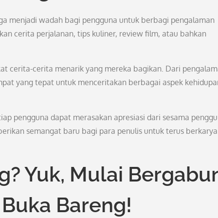
juga menjadi wadah bagi pengguna untuk berbagi pengalaman
n cerita perjalanan, tips kuliner, review film, atau bahkan
at cerita-cerita menarik yang mereka bagikan. Dari pengala
tempat yang tepat untuk menceritakan berbagai aspek kehidupa
etiap pengguna dapat merasakan apresiasi dari sesama pengg
berikan semangat baru bagi para penulis untuk terus berkarya
g? Yuk, Mulai Bergabu
i Buka Bareng!