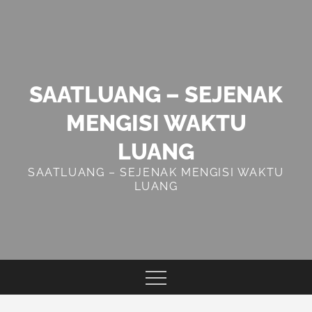
Skip
to
content
SAATLUANG – SEJENAK
MENGISI WAKTU
LUANG
SAATLUANG – SEJENAK MENGISI WAKTU
LUANG