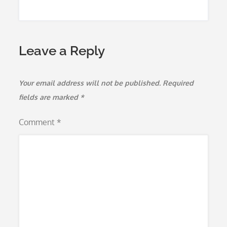
Leave a Reply
Your email address will not be published.
Required
fields are marked
*
Comment
*