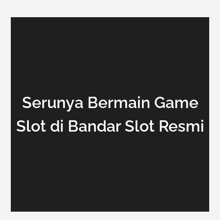
Serunya Bermain Game
Slot di Bandar Slot Resmi