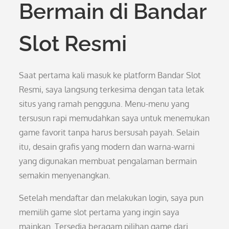
Bermain di Bandar
Slot Resmi
Saat pertama kali masuk ke platform Bandar Slot
Resmi, saya langsung terkesima dengan tata letak
situs yang ramah pengguna. Menu-menu yang
tersusun rapi memudahkan saya untuk menemukan
game favorit tanpa harus bersusah payah. Selain
itu, desain grafis yang modern dan warna-warni
yang digunakan membuat pengalaman bermain
semakin menyenangkan.
Setelah mendaftar dan melakukan login, saya pun
memilih game slot pertama yang ingin saya
mainkan. Tersedia beragam pilihan game dari