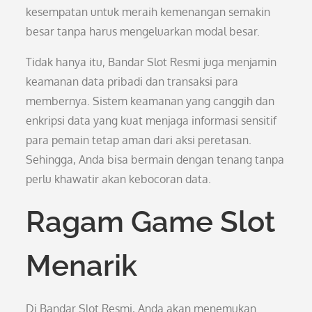
kesempatan untuk meraih kemenangan semakin
besar tanpa harus mengeluarkan modal besar.
Tidak hanya itu, Bandar Slot Resmi juga menjamin
keamanan data pribadi dan transaksi para
membernya. Sistem keamanan yang canggih dan
enkripsi data yang kuat menjaga informasi sensitif
para pemain tetap aman dari aksi peretasan.
Sehingga, Anda bisa bermain dengan tenang tanpa
perlu khawatir akan kebocoran data.
Ragam Game Slot
Menarik
Di Bandar Slot Resmi, Anda akan menemukan