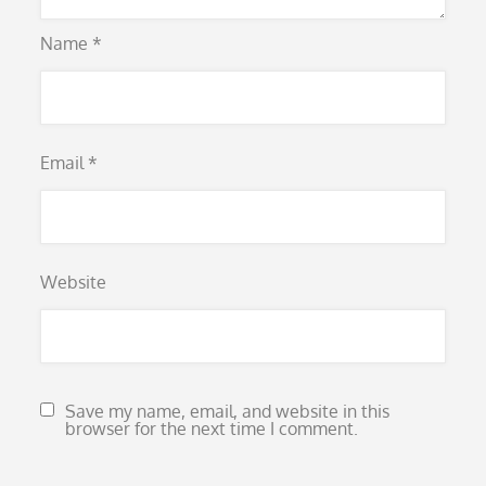
Name
*
Email
*
Website
Save my name, email, and website in this
browser for the next time I comment.