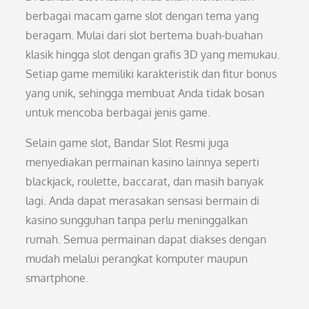
berbagai macam game slot dengan tema yang
beragam. Mulai dari slot bertema buah-buahan
klasik hingga slot dengan grafis 3D yang memukau.
Setiap game memiliki karakteristik dan fitur bonus
yang unik, sehingga membuat Anda tidak bosan
untuk mencoba berbagai jenis game.
Selain game slot, Bandar Slot Resmi juga
menyediakan permainan kasino lainnya seperti
blackjack, roulette, baccarat, dan masih banyak
lagi. Anda dapat merasakan sensasi bermain di
kasino sungguhan tanpa perlu meninggalkan
rumah. Semua permainan dapat diakses dengan
mudah melalui perangkat komputer maupun
smartphone.