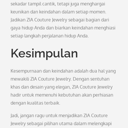
sekadar tampil cantik, tetapi juga menghargai
keunikan dan keindahan dalam setiap momen.
Jadikan ZIA Couture Jewelry sebagai bagian dari
gaya hidup Anda dan biarkan keindahan menghiasi
setiap langkah perjalanan hidup Anda.
Kesimpulan
Kesempurnaan dan keindahan adalah dua hal yang
mewakili ZIA Couture Jewelry. Dengan sentuhan
khas dan desain yang elegan, ZIA Couture Jewelry
hadir untuk memenuhi kebutuhan akan perhiasan
dengan kualitas terbaik.
Jadi, jangan ragu untuk menjadikan ZIA Couture
Jewelry sebagai pilihan utama dalam melengkapi