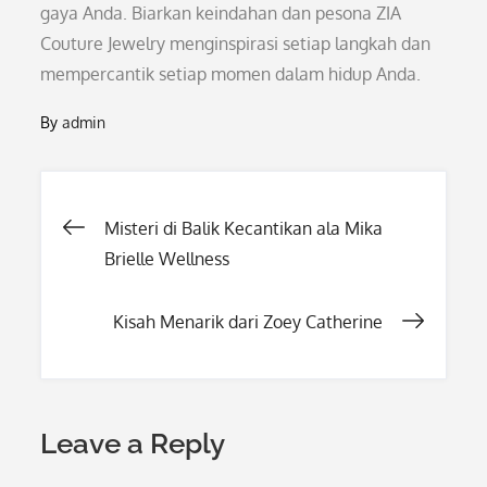
gaya Anda. Biarkan keindahan dan pesona ZIA
Couture Jewelry menginspirasi setiap langkah dan
mempercantik setiap momen dalam hidup Anda.
By
admin
Post
Misteri di Balik Kecantikan ala Mika
Brielle Wellness
navigation
Kisah Menarik dari Zoey Catherine
Leave a Reply