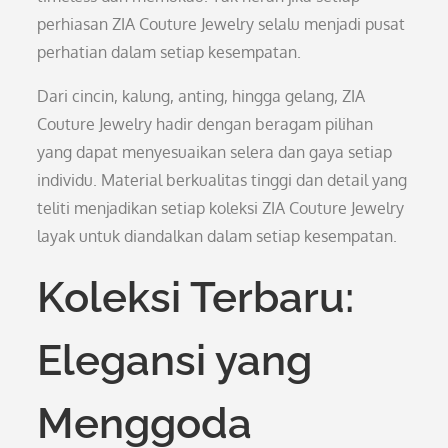
perhiasan ZIA Couture Jewelry selalu menjadi pusat
perhatian dalam setiap kesempatan.
Dari cincin, kalung, anting, hingga gelang, ZIA
Couture Jewelry hadir dengan beragam pilihan
yang dapat menyesuaikan selera dan gaya setiap
individu. Material berkualitas tinggi dan detail yang
teliti menjadikan setiap koleksi ZIA Couture Jewelry
layak untuk diandalkan dalam setiap kesempatan.
Koleksi Terbaru:
Elegansi yang
Menggoda