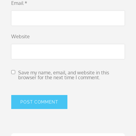
Email
*
Website
Save my name, email, and website in this
browser for the next time I comment.