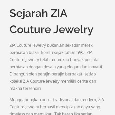
Sejarah ZIA
Couture Jewelry
ZIA Couture Jewelry bukanlah sekadar merek
perhiasan biasa. Berdiri sejak tahun 1995, ZIA
Couture Jewelry telah memukau banyak pecinta
perhiasan dengan desain yang elegan dan inovatif.
Dibangun oleh perajin-perajin berbakat, setiap
koleksi ZIA Couture Jewelry memiliki cerita dan
makna tersendiri.
Menggabungkan unsur tradisional dan modern, ZIA
Couture Jewelry berhasil menciptakan gaya yang
timeless dan memukau. Tak heran jika setiap