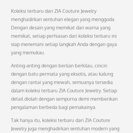
Koleksi terbaru dari ZIA Couture Jewelry
menghadirkan sentuhan elegan yang menggoda.
Dengan desain yang memikat dan warna yang
memikat, setiap perhiasan dari koleksi terbaru ini
siap menemani setiap langkah Anda dengan gaya
yang memukau.
Anting-anting dengan berlian berkilau, cincin
dengan batu permata yang eksotis, atau kalung
dengan rantai yang mewah, semuanya tersedia
dalam koleksi terbaru ZIA Couture Jewelry. Setiap
detail diolah dengan sempurna demi memberikan
pengalaman berbeda bagi pemakainya.
Tak hanya itu, koleksi terbaru dari ZIA Couture
Jewelry juga menghadirkan sentuhan modern yang