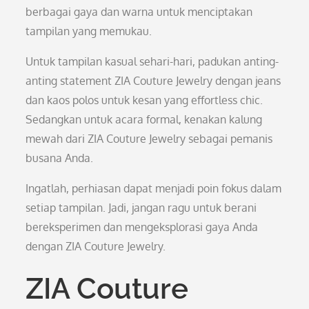
berbagai gaya dan warna untuk menciptakan
tampilan yang memukau.
Untuk tampilan kasual sehari-hari, padukan anting-
anting statement ZIA Couture Jewelry dengan jeans
dan kaos polos untuk kesan yang effortless chic.
Sedangkan untuk acara formal, kenakan kalung
mewah dari ZIA Couture Jewelry sebagai pemanis
busana Anda.
Ingatlah, perhiasan dapat menjadi poin fokus dalam
setiap tampilan. Jadi, jangan ragu untuk berani
bereksperimen dan mengeksplorasi gaya Anda
dengan ZIA Couture Jewelry.
ZIA Couture