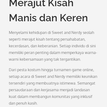
Merajut Kisah
Manis dan Keren
Menyelami kehidupan di Sweet and Nerdy seolah
seperti merajut kisah tentang persahabatan,
kecerdasan, dan keberanian. Setiap individu di sini
memiliki peran penting dalam memperkaya warna-
warni kebersamaan yang tak tergantikan.
Dari pesta kostum hingga turnamen game online,
setiap acara di Sweet and Nerdy memiliki keunikan
tersendiri yang membuatnya istimewa. Semangat
persaudaraan dan kerjasama menjadi landasan
kuat dalam membangun komunitas yang inklusif
dan penuh kasih.