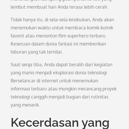
lembut membuat hari Anda terasa lebih cerah.
Tidak hanya itu, di sela-sela kesibukan, Anda akan
menemukan waktu untuk membaca komik-komik
favorit atau menonton film superhero terbaru.
Keseruan dalam dunia fantasi ini memberikan
hiburan yang tak ternilai.
Saat senja tiba, Anda dapat beralih dari kegiatan
yang manis menjadi eksplorasi dunia teknologi.
Berselancar di internet untuk menemukan
informasi terbaru atau mungkin merancang proyek
teknologi canggih menjadi bagian dari rutinitas
yang menarik.
Kecerdasan yang