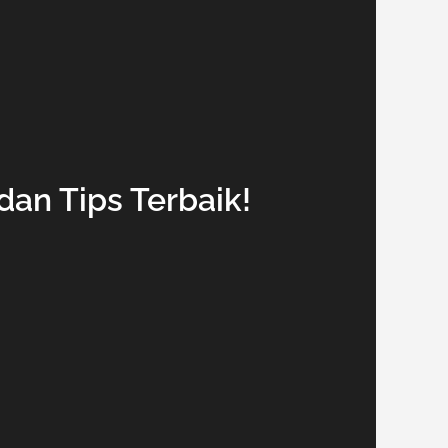
dan Tips Terbaik!