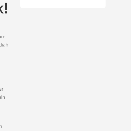
k!
gam
diah
er
ain
n