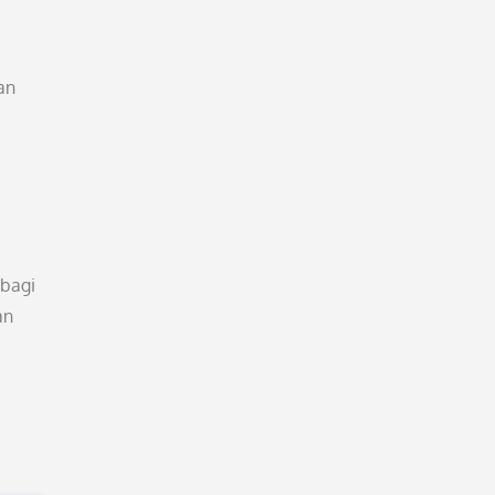
an
 bagi
an