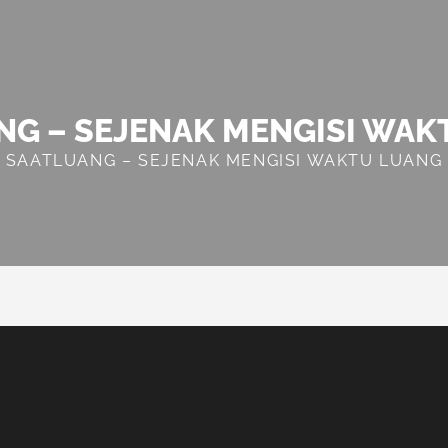
NG – SEJENAK MENGISI WAK
SAATLUANG – SEJENAK MENGISI WAKTU LUANG