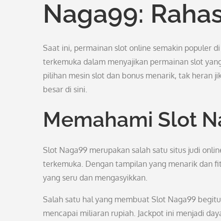
Naga99: Rahasi
Saat ini, permainan slot online semakin populer di
terkemuka dalam menyajikan permainan slot ya
pilihan mesin slot dan bonus menarik, tak heran
besar di sini.
Memahami Slot N
Slot Naga99 merupakan salah satu situs judi onli
terkemuka. Dengan tampilan yang menarik dan fi
yang seru dan mengasyikkan.
Salah satu hal yang membuat Slot Naga99 begitu d
mencapai miliaran rupiah. Jackpot ini menjadi d