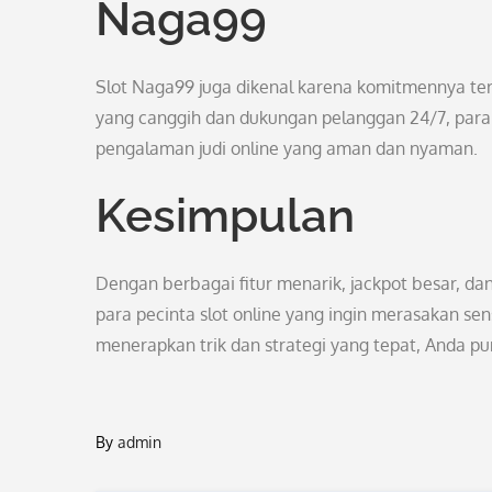
Naga99
Slot Naga99 juga dikenal karena komitmennya t
yang canggih dan dukungan pelanggan 24/7, par
pengalaman judi online yang aman dan nyaman.
Kesimpulan
Dengan berbagai fitur menarik, jackpot besar, da
para pecinta slot online yang ingin merasakan s
menerapkan trik dan strategi yang tepat, Anda p
By
admin