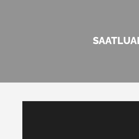
Skip
to
content
SAATLUA