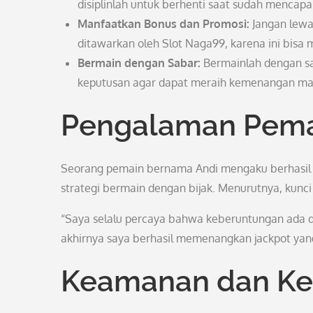
disiplinlah untuk berhenti saat sudah mencapa
Manfaatkan Bonus dan Promosi:
Jangan lewa
ditawarkan oleh Slot Naga99, karena ini bis
Bermain dengan Sabar:
Bermainlah dengan sa
keputusan agar dapat meraih kemenangan ma
Pengalaman Pemai
Seorang pemain bernama Andi mengaku berhasil 
strategi bermain dengan bijak. Menurutnya, kunc
“Saya selalu percaya bahwa keberuntungan ada di
akhirnya saya berhasil memenangkan jackpot yang
Keamanan dan Kep