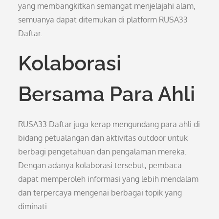
yang membangkitkan semangat menjelajahi alam,
semuanya dapat ditemukan di platform RUSA33
Daftar.
Kolaborasi
Bersama Para Ahli
RUSA33 Daftar juga kerap mengundang para ahli di
bidang petualangan dan aktivitas outdoor untuk
berbagi pengetahuan dan pengalaman mereka.
Dengan adanya kolaborasi tersebut, pembaca
dapat memperoleh informasi yang lebih mendalam
dan terpercaya mengenai berbagai topik yang
diminati.