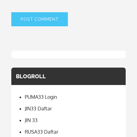
BLOGROLL
PUMA33 Login
JIN33 Daftar
JIN 33
RUSA33 Daftar