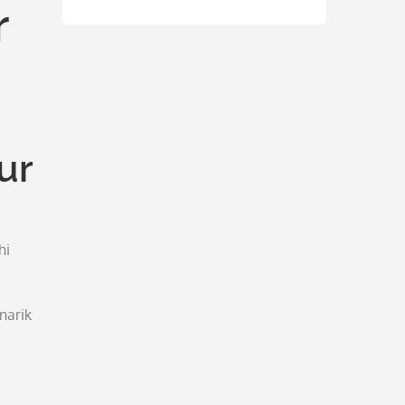
r
ur
hi
narik