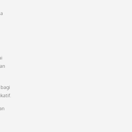
ca
ai
kan
 bagi
atif.
an