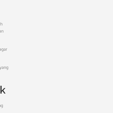
ih
an
agar
 yang
k
ng