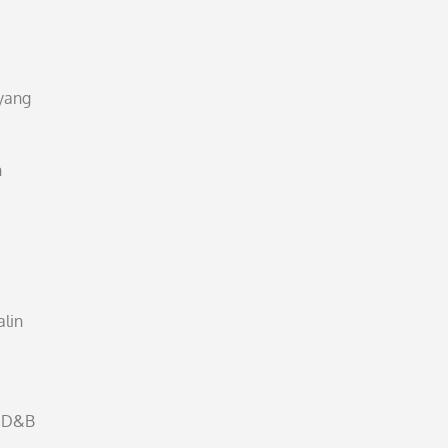
yang
n
lin
l D&B