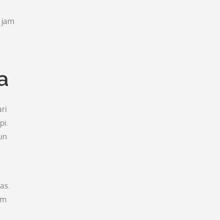
 jam
a
ri
pi.
un
as.
am