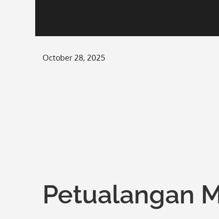
Posted
October 28, 2025
on
Petualangan M