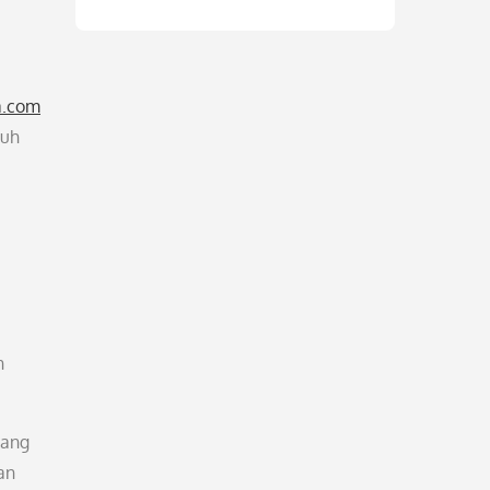
a.com
auh
n
yang
an