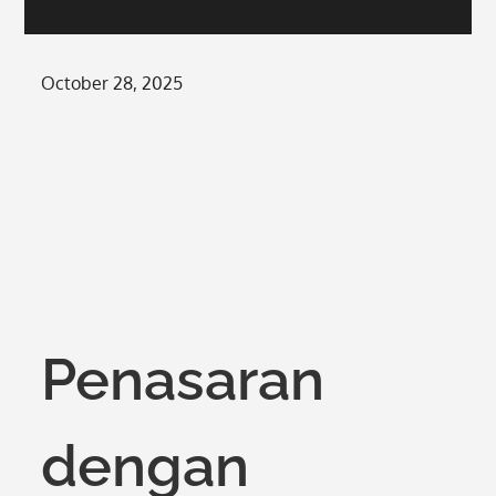
Posted
October 28, 2025
on
Penasaran
dengan