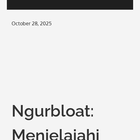
Posted
October 28, 2025
on
Ngurbloat:
Menjelajahi