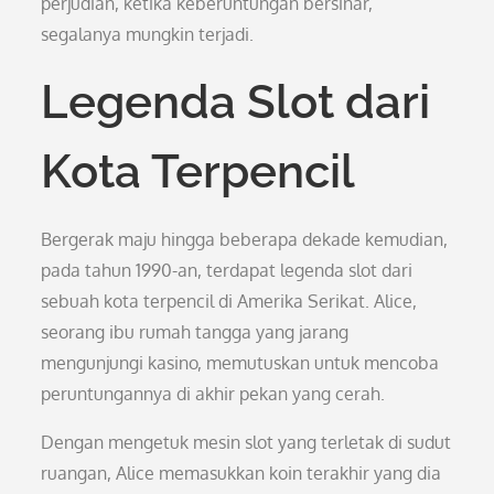
perjudian, ketika keberuntungan bersinar,
segalanya mungkin terjadi.
Legenda Slot dari
Kota Terpencil
Bergerak maju hingga beberapa dekade kemudian,
pada tahun 1990-an, terdapat legenda slot dari
sebuah kota terpencil di Amerika Serikat. Alice,
seorang ibu rumah tangga yang jarang
mengunjungi kasino, memutuskan untuk mencoba
peruntungannya di akhir pekan yang cerah.
Dengan mengetuk mesin slot yang terletak di sudut
ruangan, Alice memasukkan koin terakhir yang dia