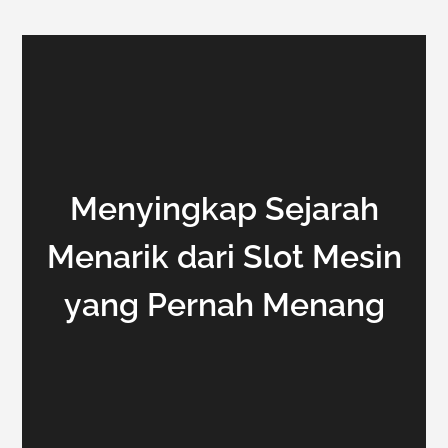
Menyingkap Sejarah
Menarik dari Slot Mesin
yang Pernah Menang