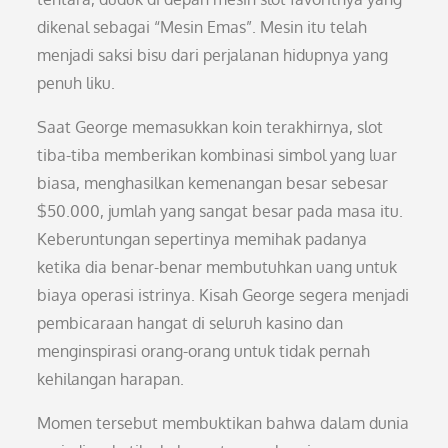
dikenal sebagai “Mesin Emas”. Mesin itu telah
menjadi saksi bisu dari perjalanan hidupnya yang
penuh liku.
Saat George memasukkan koin terakhirnya, slot
tiba-tiba memberikan kombinasi simbol yang luar
biasa, menghasilkan kemenangan besar sebesar
$50.000, jumlah yang sangat besar pada masa itu.
Keberuntungan sepertinya memihak padanya
ketika dia benar-benar membutuhkan uang untuk
biaya operasi istrinya. Kisah George segera menjadi
pembicaraan hangat di seluruh kasino dan
menginspirasi orang-orang untuk tidak pernah
kehilangan harapan.
Momen tersebut membuktikan bahwa dalam dunia