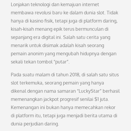
Lonjakan teknologi dan kemajuan internet
membawa revolusi baru ke dalam dunia slot. Tidak
hanya di kasino fisik, tetapi juga di platform daring,
kisah-kisah menang epik terus bermunculan di
sepanjang era digital ini. Salah satu cerita yang
menarik untuk disimak adalah kisah seorang
pemain anonim yang mengubah hidupnya dengan
sekali tekan tombol “putar”.
Pada suatu malam di tahun 2018, di salah satu situs
slot terkemuka, seorang pemain yang hanya
dikenal dengan nama samaran “LuckyStar” berhasil
memenangkan jackpot progresif senilai $1 juta.
Kemenangan ini bukan hanya memecahkan rekor
di platform itu, tetapi juga menjadi berita utama di
dunia perjudian daring.