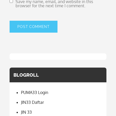
Save my name, email, and website in this
browser for the next time I comment.
BLOGROLL
PUMA33 Login
JIN33 Daftar
JIN 33