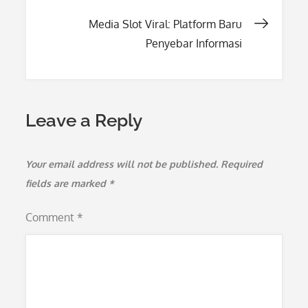
navigation
Media Slot Viral: Platform Baru
Penyebar Informasi
Leave a Reply
Your email address will not be published.
Required
fields are marked
*
Comment
*