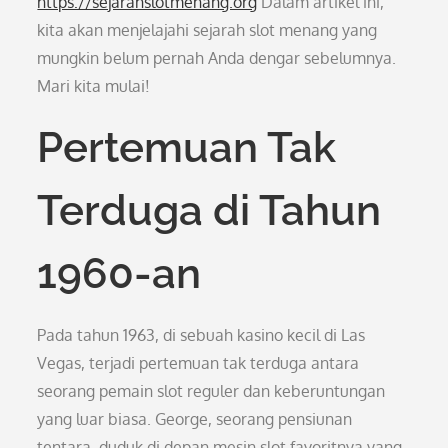
https://sejarahslotmenang.org
Dalam artikel ini,
kita akan menjelajahi sejarah slot menang yang
mungkin belum pernah Anda dengar sebelumnya.
Mari kita mulai!
Pertemuan Tak
Terduga di Tahun
1960-an
Pada tahun 1963, di sebuah kasino kecil di Las
Vegas, terjadi pertemuan tak terduga antara
seorang pemain slot reguler dan keberuntungan
yang luar biasa. George, seorang pensiunan
tentara, duduk di depan mesin slot favoritnya yang