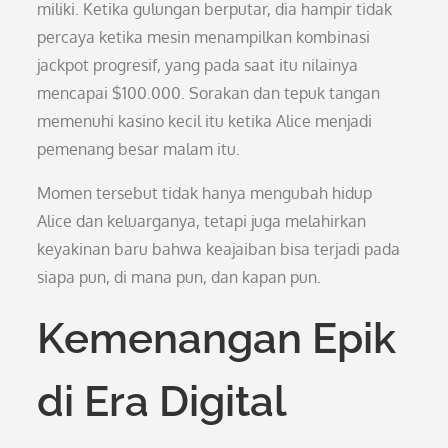
miliki. Ketika gulungan berputar, dia hampir tidak
percaya ketika mesin menampilkan kombinasi
jackpot progresif, yang pada saat itu nilainya
mencapai $100.000. Sorakan dan tepuk tangan
memenuhi kasino kecil itu ketika Alice menjadi
pemenang besar malam itu.
Momen tersebut tidak hanya mengubah hidup
Alice dan keluarganya, tetapi juga melahirkan
keyakinan baru bahwa keajaiban bisa terjadi pada
siapa pun, di mana pun, dan kapan pun.
Kemenangan Epik
di Era Digital