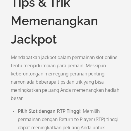
Tips & Trik
Memenangkan
Jackpot
Mendapatkan jackpot dalam permainan slot online
tentu menjadi impian para pemain. Meskipun
keberuntungan memegang peranan penting,
namun ada beberapa tips dan trik yang bisa
meningkatkan peluang Anda memenangkan hadiah
besar.
Pilih Slot dengan RTP Tinggi:
Memilih
permainan dengan Return to Player (RTP) tinggi
dapat meningkatkan peluang Anda untuk