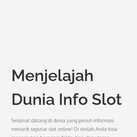
on
Menjelajah
Dunia Info Slot
Selamat datang di dunia yang penuh informasi
menarik seputar slot online! Di sinilah Anda bisa