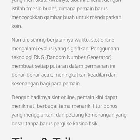
istilah “mesin buah”, dimana pemain harus
mencocokkan gambar buah untuk mendapatkan
koin.
Namun, seiring berjalannya waktu, slot online
mengalami evolusi yang signifikan. Penggunaan
teknologi RNG (Random Number Generator)
membuat setiap putaran dalam permainan ini
benar-benar acak, meningkatkan keadilan dan
kesenangan bagi para pemain.
Dengan hadirnya slot online, pemain kini dapat
menikmati berbagai tema menarik, fitur bonus
yang menggiurkan, dan peluang kemenangan yang
besar tanpa harus pergi ke kasino fisik.