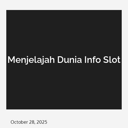
Menjelajah Dunia Info Slot
Posted
October 28, 2025