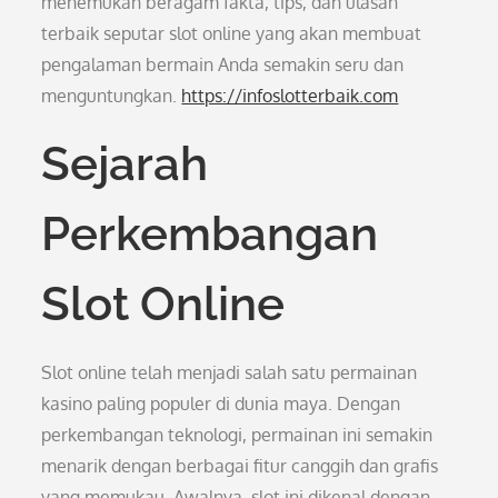
menemukan beragam fakta, tips, dan ulasan
terbaik seputar slot online yang akan membuat
pengalaman bermain Anda semakin seru dan
menguntungkan.
https://infoslotterbaik.com
Sejarah
Perkembangan
Slot Online
Slot online telah menjadi salah satu permainan
kasino paling populer di dunia maya. Dengan
perkembangan teknologi, permainan ini semakin
menarik dengan berbagai fitur canggih dan grafis
yang memukau. Awalnya, slot ini dikenal dengan