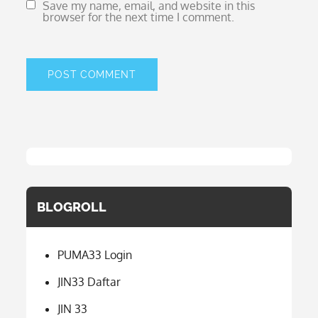
Save my name, email, and website in this
browser for the next time I comment.
BLOGROLL
PUMA33 Login
JIN33 Daftar
JIN 33