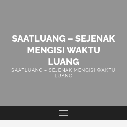
Skip
to
content
SAATLUANG – SEJENAK
MENGISI WAKTU
LUANG
SAATLUANG – SEJENAK MENGISI WAKTU
LUANG