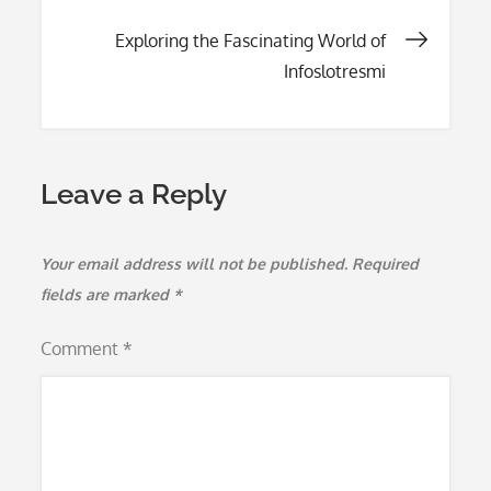
navigation
Exploring the Fascinating World of
Infoslotresmi
Leave a Reply
Your email address will not be published.
Required
fields are marked
*
Comment
*