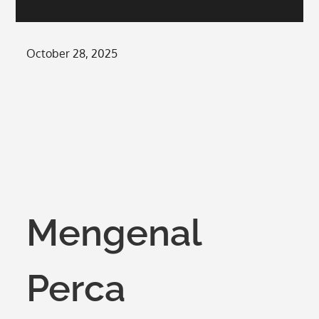
Posted
October 28, 2025
on
Mengenal
Perca