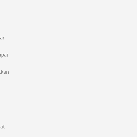
ar
apai
tkan
uat