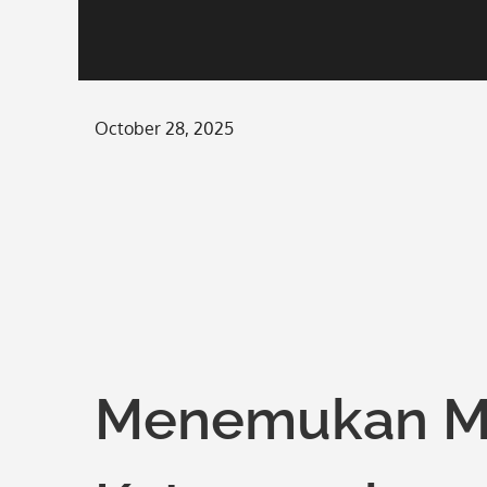
Posted
October 28, 2025
on
Menemukan Mot