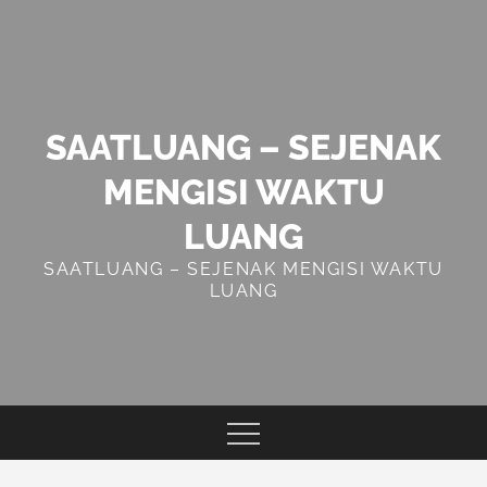
Skip
to
content
SAATLUANG – SEJENAK
MENGISI WAKTU
LUANG
SAATLUANG – SEJENAK MENGISI WAKTU
LUANG