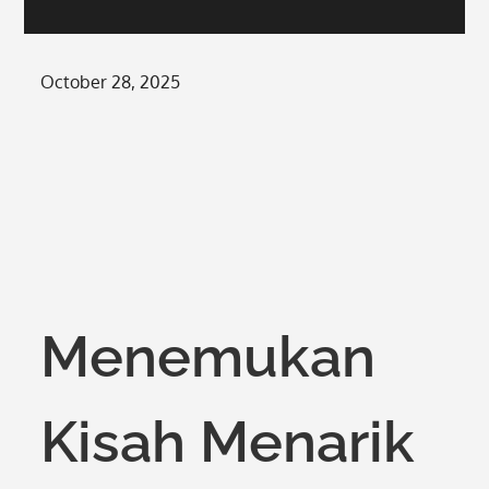
Posted
October 28, 2025
on
Menemukan
Kisah Menarik