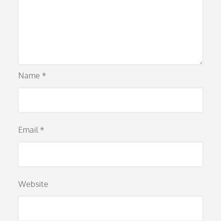
Name
*
Email
*
Website