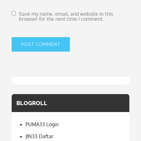
Save my name, email, and website in this
browser for the next time I comment.
BLOGROLL
PUMA33 Login
JIN33 Daftar