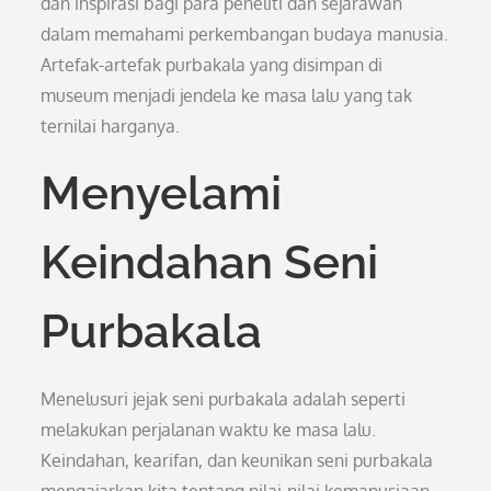
dan inspirasi bagi para peneliti dan sejarawan
dalam memahami perkembangan budaya manusia.
Artefak-artefak purbakala yang disimpan di
museum menjadi jendela ke masa lalu yang tak
ternilai harganya.
Menyelami
Keindahan Seni
Purbakala
Menelusuri jejak seni purbakala adalah seperti
melakukan perjalanan waktu ke masa lalu.
Keindahan, kearifan, dan keunikan seni purbakala