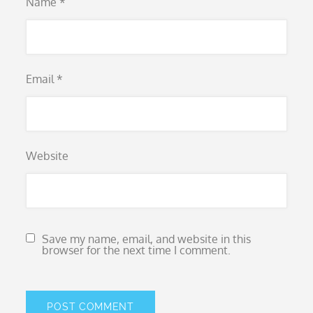
Name
*
Email
*
Website
Save my name, email, and website in this
browser for the next time I comment.