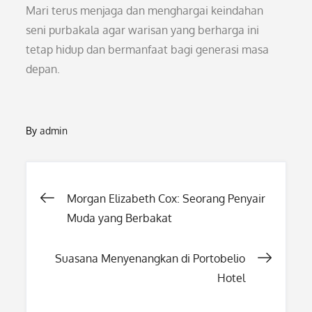
Mari terus menjaga dan menghargai keindahan
seni purbakala agar warisan yang berharga ini
tetap hidup dan bermanfaat bagi generasi masa
depan.
By
admin
Post
Morgan Elizabeth Cox: Seorang Penyair
Muda yang Berbakat
navigation
Suasana Menyenangkan di Portobelio
Hotel