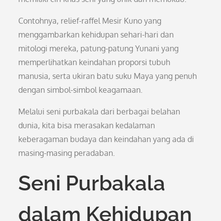
Contohnya, relief-raffel Mesir Kuno yang
menggambarkan kehidupan sehari-hari dan
mitologi mereka, patung-patung Yunani yang
memperlihatkan keindahan proporsi tubuh
manusia, serta ukiran batu suku Maya yang penuh
dengan simbol-simbol keagamaan.
Melalui seni purbakala dari berbagai belahan
dunia, kita bisa merasakan kedalaman
keberagaman budaya dan keindahan yang ada di
masing-masing peradaban.
Seni Purbakala
dalam Kehidupan