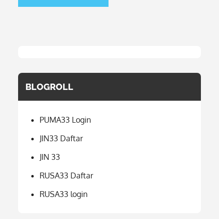
BLOGROLL
PUMA33 Login
JIN33 Daftar
JIN 33
RUSA33 Daftar
RUSA33 login