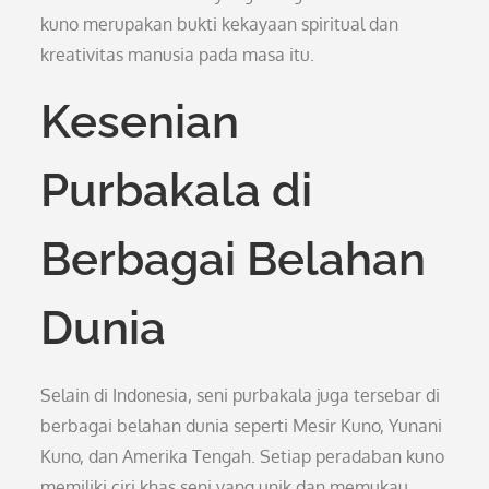
kuno merupakan bukti kekayaan spiritual dan
kreativitas manusia pada masa itu.
Kesenian
Purbakala di
Berbagai Belahan
Dunia
Selain di Indonesia, seni purbakala juga tersebar di
berbagai belahan dunia seperti Mesir Kuno, Yunani
Kuno, dan Amerika Tengah. Setiap peradaban kuno
memiliki ciri khas seni yang unik dan memukau.