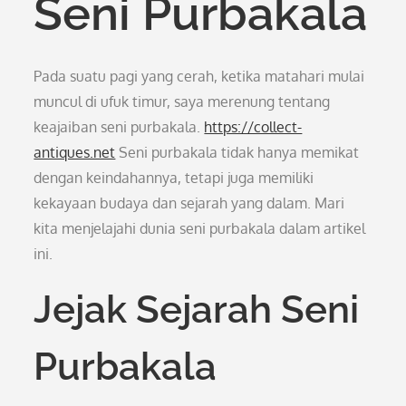
Seni Purbakala
Pada suatu pagi yang cerah, ketika matahari mulai
muncul di ufuk timur, saya merenung tentang
keajaiban seni purbakala.
https://collect-
antiques.net
Seni purbakala tidak hanya memikat
dengan keindahannya, tetapi juga memiliki
kekayaan budaya dan sejarah yang dalam. Mari
kita menjelajahi dunia seni purbakala dalam artikel
ini.
Jejak Sejarah Seni
Purbakala