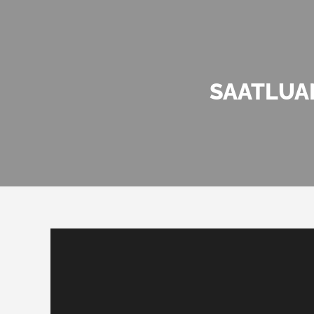
Skip
to
content
SAATLUA