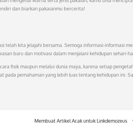
huan mengenai warna serta jenis pakaian, kamu bisa mencipt
sendiri dan biarkan pakaianmu bercerita!
si telah kita jelajahi bersama. Semoga informasi-informasi me
san baru dan motivasi dalam menjalani kehidupan sehari-har
secara fisik maupun melalui dunia maya, karena setiap penget
at pada pemahaman yang lebih luas tentang kehidupan ini. S
Membuat Artikel Acak untuk Linkdemozeus