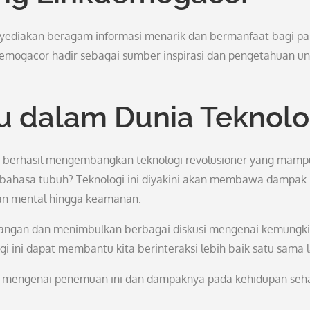
yediakan beragam informasi menarik dan bermanfaat bagi pa
demogacor hadir sebagai sumber inspirasi dan pengetahuan u
 dalam Dunia Teknolo
 berhasil mengembangkan teknologi revolusioner yang mamp
 bahasa tubuh? Teknologi ini diyakini akan membawa dampak
tan mental hingga keamanan.
alangan dan menimbulkan berbagai diskusi mengenai kemungk
 ini dapat membantu kita berinteraksi lebih baik satu sama l
m mengenai penemuan ini dan dampaknya pada kehidupan seha