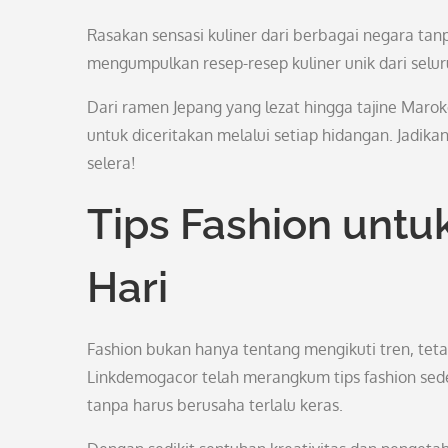
Rasakan sensasi kuliner dari berbagai negara t
mengumpulkan resep-resep kuliner unik dari selur
Dari ramen Jepang yang lezat hingga tajine Marok
untuk diceritakan melalui setiap hidangan. Jadik
selera!
Tips Fashion untuk
Hari
Fashion bukan hanya tentang mengikuti tren, teta
Linkdemogacor telah merangkum tips fashion sede
tanpa harus berusaha terlalu keras.