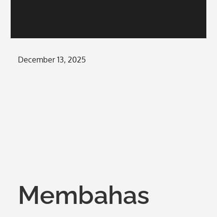
Posted
December 13, 2025
on
Membahas