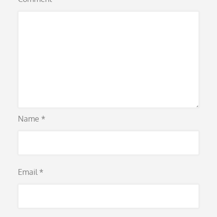
Name
*
Email
*