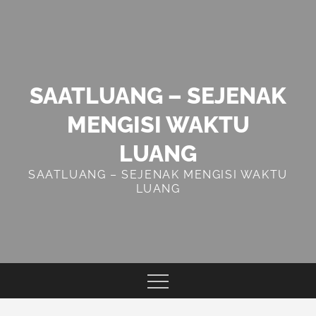
Skip
to
content
SAATLUANG – SEJENAK
MENGISI WAKTU
LUANG
SAATLUANG – SEJENAK MENGISI WAKTU
LUANG