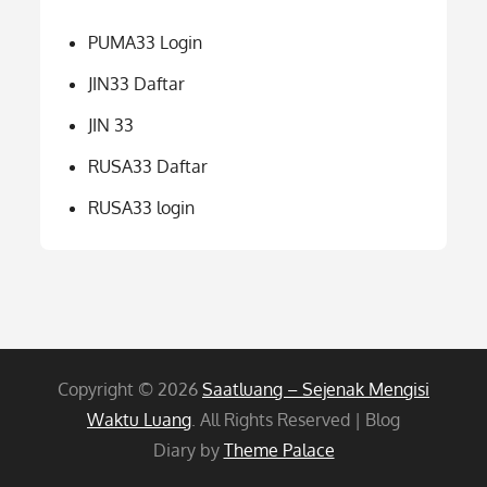
PUMA33 Login
JIN33 Daftar
JIN 33
RUSA33 Daftar
RUSA33 login
Copyright © 2026
Saatluang – Sejenak Mengisi
Waktu Luang
. All Rights Reserved | Blog
Diary by
Theme Palace