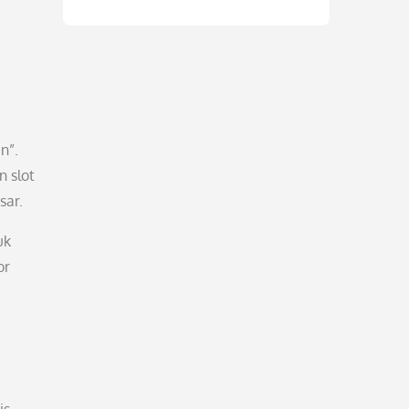
n”.
n slot
sar.
uk
or