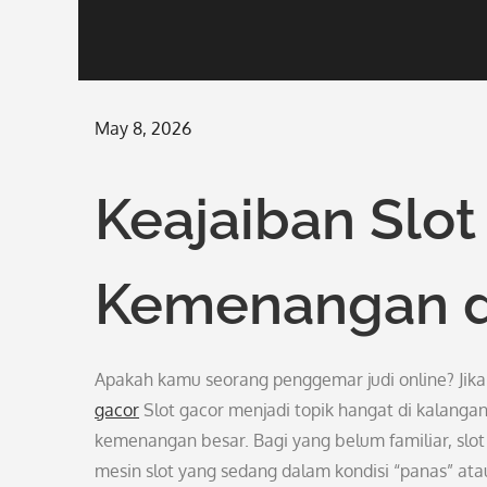
Posted
May 8, 2026
on
Keajaiban Slot
Kemenangan di
Apakah kamu seorang penggemar judi online? Jika iy
gacor
Slot gacor menjadi topik hangat di kalangan
kemenangan besar. Bagi yang belum familiar, slot
mesin slot yang sedang dalam kondisi “panas” atau