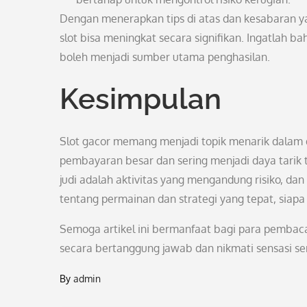
Dengan menerapkan tips di atas dan kesabaran 
slot bisa meningkat secara signifikan. Ingatlah 
boleh menjadi sumber utama penghasilan.
Kesimpulan
Slot gacor memang menjadi topik menarik dalam 
pembayaran besar dan sering menjadi daya tarik 
judi adalah aktivitas yang mengandung risiko, d
tentang permainan dan strategi yang tepat, siapa
Semoga artikel ini bermanfaat bagi para pembaca 
secara bertanggung jawab dan nikmati sensasi se
By
admin