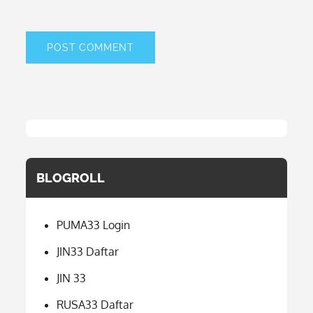
BLOGROLL
PUMA33 Login
JIN33 Daftar
JIN 33
RUSA33 Daftar