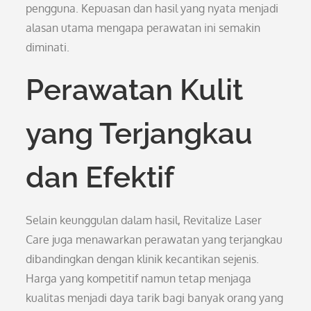
pengguna. Kepuasan dan hasil yang nyata menjadi
alasan utama mengapa perawatan ini semakin
diminati.
Perawatan Kulit
yang Terjangkau
dan Efektif
Selain keunggulan dalam hasil, Revitalize Laser
Care juga menawarkan perawatan yang terjangkau
dibandingkan dengan klinik kecantikan sejenis.
Harga yang kompetitif namun tetap menjaga
kualitas menjadi daya tarik bagi banyak orang yang