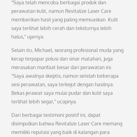
“Saya telah mencoba berbagai produk dan
perawatan kulit, namun Revitalize Laser Care
memberikan hasil yang paling memuaskan. Kulit
saya terlihat lebih cerah dan teksturnya lebih
halus,” ujarnya.
Selain itu, Michael, seorang profesional muda yang
kerap terpapar polusi dan sinar matahari, juga
merasakan manfaat besar dari perawatan ini.
“Saya awalnya skeptis, namun setelah beberapa
sesi perawatan, saya terkejut dengan hasilnya.
Bekas jerawat saya mulai pudar dan kulit saya
terlihat lebih segar,” ucapnya.
Dari berbagai testimoni positif ini, dapat
disimpulkan bahwa Revitalize Laser Care memang
memiliki reputasi yang baik di kalangan para