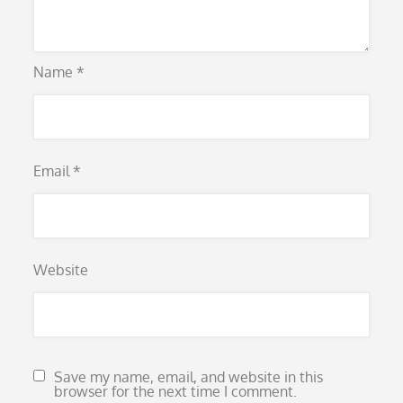
Name
*
Email
*
Website
Save my name, email, and website in this
browser for the next time I comment.