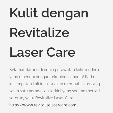
Kulit dengan
Revitalize
Laser Care
Selamat datang di dunia perawatan kulit modern
yang dipenuhi dengan teknologi canggih! Pada
kesempatan kali ini, kita akan membahas tentang
salah satu perawatan terkini yang sedang menjadi
sorotan, yaitu Revitalize Laser Care.
https://www.revitalizelasercare.com