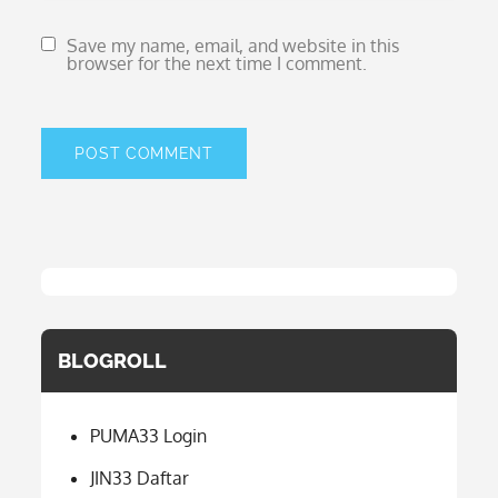
Save my name, email, and website in this
browser for the next time I comment.
BLOGROLL
PUMA33 Login
JIN33 Daftar