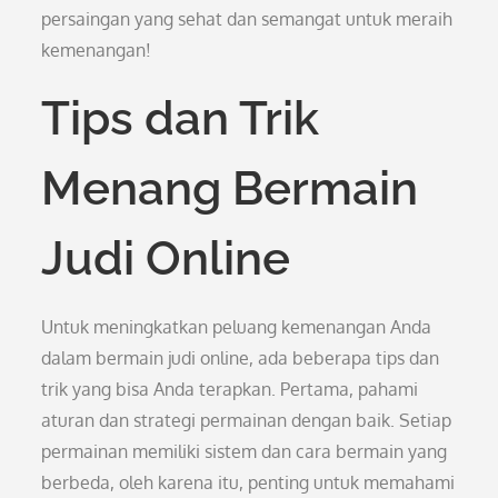
persaingan yang sehat dan semangat untuk meraih
kemenangan!
Tips dan Trik
Menang Bermain
Judi Online
Untuk meningkatkan peluang kemenangan Anda
dalam bermain judi online, ada beberapa tips dan
trik yang bisa Anda terapkan. Pertama, pahami
aturan dan strategi permainan dengan baik. Setiap
permainan memiliki sistem dan cara bermain yang
berbeda, oleh karena itu, penting untuk memahami