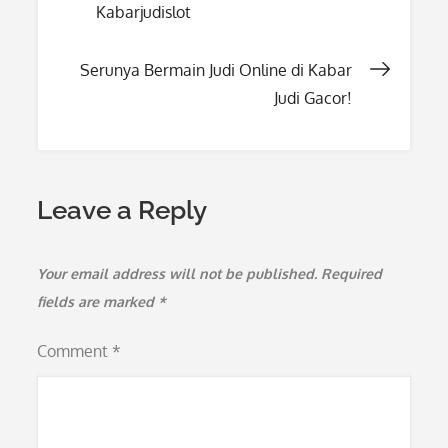
Kabarjudislot
navigation
Serunya Bermain Judi Online di Kabar
Judi Gacor!
Leave a Reply
Your email address will not be published.
Required
fields are marked
*
Comment
*