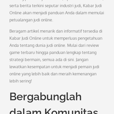
serta berita terkini seputar industri judi, Kabar Judi
Online akan menjadi panduan Anda dalam memulai
petualangan judi online.
Beragam artikel menarik dan informatif tersedia di
Kabar Judi Online untuk memperluas pengetahuan
Anda tentang dunia judi online. Mulai dari review
game terbaru hingga panduan lengkap tentang
strategi bermain, semua ada di sini. Jangan
lewatkan kesempatan untuk menjadi pemain judi
online yang lebih baik dan meraih kemenangan
lebih sering!
Bergabunglah
dalam Komunitas