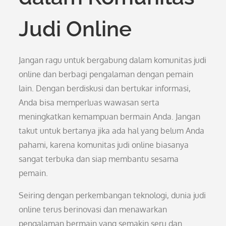
Judi Online
Jangan ragu untuk bergabung dalam komunitas judi
online dan berbagi pengalaman dengan pemain
lain. Dengan berdiskusi dan bertukar informasi,
Anda bisa memperluas wawasan serta
meningkatkan kemampuan bermain Anda. Jangan
takut untuk bertanya jika ada hal yang belum Anda
pahami, karena komunitas judi online biasanya
sangat terbuka dan siap membantu sesama
pemain.
Seiring dengan perkembangan teknologi, dunia judi
online terus berinovasi dan menawarkan
pengalaman bermain yang semakin seru dan