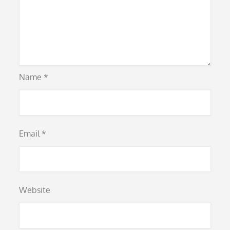
Name
*
Email
*
Website