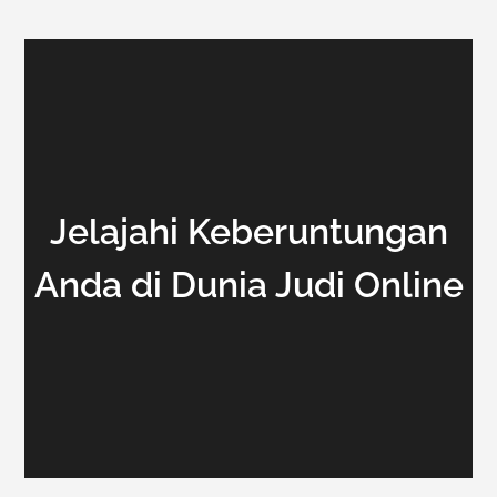
Jelajahi Keberuntungan
Anda di Dunia Judi Online