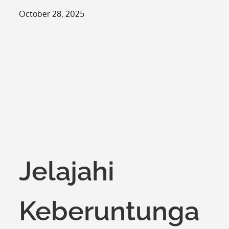
Posted
October 28, 2025
on
Jelajahi
Keberuntunga