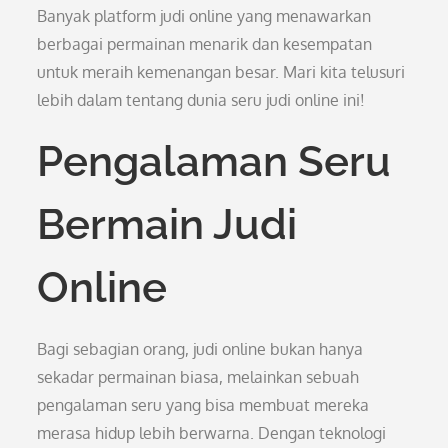
Banyak platform judi online yang menawarkan
berbagai permainan menarik dan kesempatan
untuk meraih kemenangan besar. Mari kita telusuri
lebih dalam tentang dunia seru judi online ini!
Pengalaman Seru
Bermain Judi
Online
Bagi sebagian orang, judi online bukan hanya
sekadar permainan biasa, melainkan sebuah
pengalaman seru yang bisa membuat mereka
merasa hidup lebih berwarna. Dengan teknologi