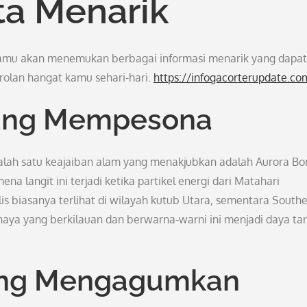
ta Menarik
i kamu akan menemukan berbagai informasi menarik yang dapat
lan hangat kamu sehari-hari.
https://infogacorterupdate.co
yang Mempesona
ah satu keajaiban alam yang menakjubkan adalah Aurora Bor
a langit ini terjadi ketika partikel energi dari Matahari
is biasanya terlihat di wilayah kutub Utara, sementara South
haya yang berkilauan dan berwarna-warni ini menjadi daya tar
ang Mengagumkan