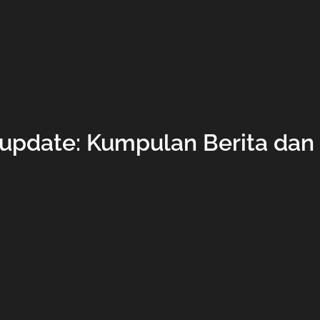
rupdate: Kumpulan Berita dan