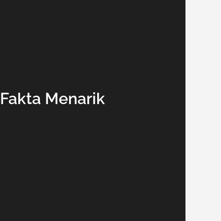
 Fakta Menarik