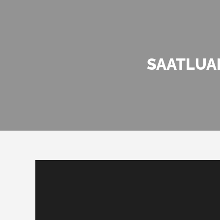
Skip
to
content
SAATLUA