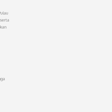
Pulau
serta
akan
gga