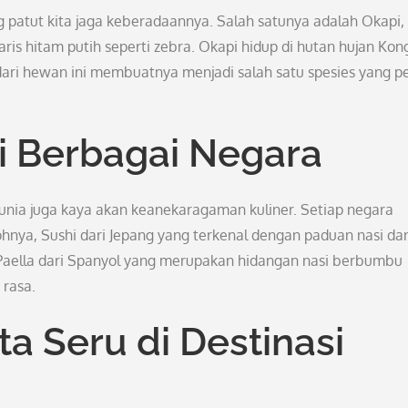
g patut kita jaga keberadaannya. Salah satunya adalah Okapi,
ris hitam putih seperti zebra. Okapi hidup di hutan hujan Kon
ari hewan ini membuatnya menjadi salah satu spesies yang pe
i Berbagai Negara
unia juga kaya akan keanekaragaman kuliner. Setiap negara
hnya, Sushi dari Jepang yang terkenal dengan paduan nasi da
u Paella dari Spanyol yang merupakan hidangan nasi berbumbu
rasa.
 Seru di Destinasi