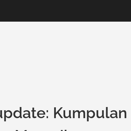
rupdate: Kumpulan