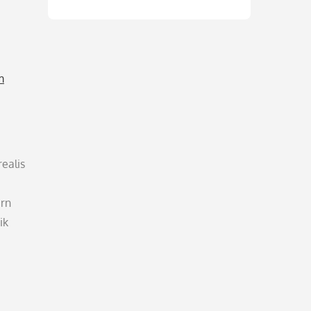
m
ealis
ern
ik