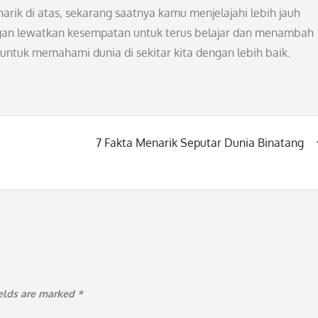
rik di atas, sekarang saatnya kamu menjelajahi lebih jauh
ngan lewatkan kesempatan untuk terus belajar dan menambah
 untuk memahami dunia di sekitar kita dengan lebih baik.
7 Fakta Menarik Seputar Dunia Binatang
ields are marked
*