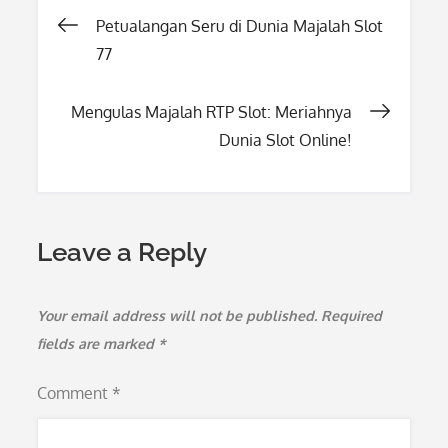
Post
Petualangan Seru di Dunia Majalah Slot
77
navigation
Mengulas Majalah RTP Slot: Meriahnya
Dunia Slot Online!
Leave a Reply
Your email address will not be published.
Required
fields are marked
*
Comment
*