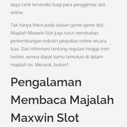
daya tarik tersendiri bagi para penggemar slot
online.
Tak hanya fokus pada ulasan game-game slot,
Majalah Maxwin Slot juga turut membahas
perkembangan industri perjudian online secara
luas. Dari informasi tentang regulasi hingga tren
terkini, semua dapat kamu temukan di dalam
majalah ini. Menarik, bukan?
Pengalaman
Membaca Majalah
Maxwin Slot