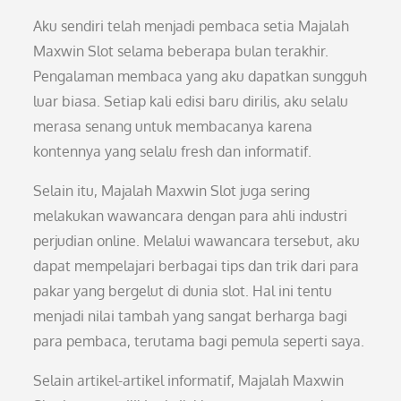
Aku sendiri telah menjadi pembaca setia Majalah
Maxwin Slot selama beberapa bulan terakhir.
Pengalaman membaca yang aku dapatkan sungguh
luar biasa. Setiap kali edisi baru dirilis, aku selalu
merasa senang untuk membacanya karena
kontennya yang selalu fresh dan informatif.
Selain itu, Majalah Maxwin Slot juga sering
melakukan wawancara dengan para ahli industri
perjudian online. Melalui wawancara tersebut, aku
dapat mempelajari berbagai tips dan trik dari para
pakar yang bergelut di dunia slot. Hal ini tentu
menjadi nilai tambah yang sangat berharga bagi
para pembaca, terutama bagi pemula seperti saya.
Selain artikel-artikel informatif, Majalah Maxwin