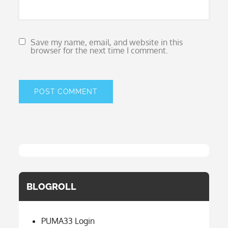
Save my name, email, and website in this
browser for the next time I comment.
BLOGROLL
PUMA33 Login