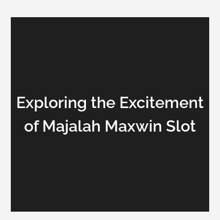
Exploring the Excitement
of Majalah Maxwin Slot