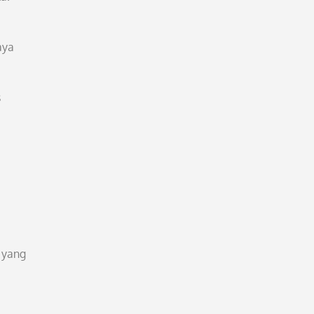
aya
s
t yang