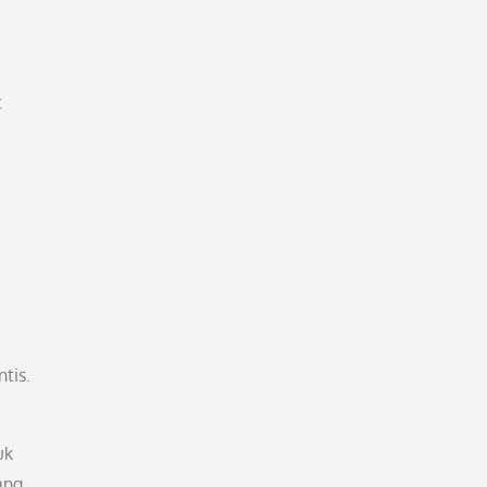
t
i
tis.
uk
ang