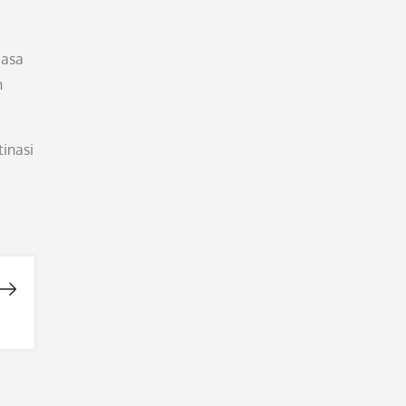
iasa
n
inasi