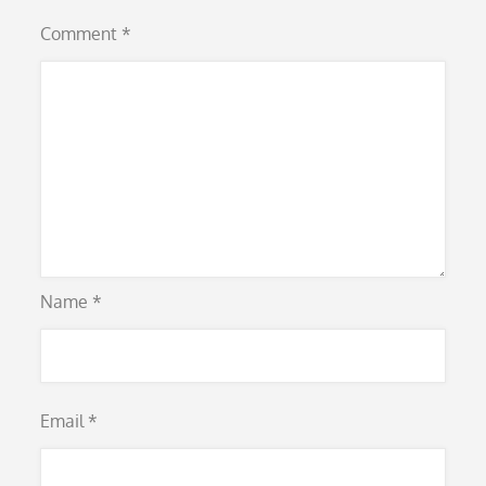
Comment
*
Name
*
Email
*