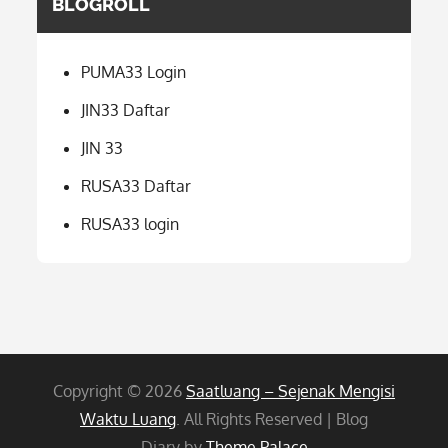
BLOGROLL
PUMA33 Login
JIN33 Daftar
JIN 33
RUSA33 Daftar
RUSA33 login
Copyright © 2026
Saatluang – Sejenak Mengisi
Waktu Luang
. All Rights Reserved | Blog
Diary by
Theme Palace