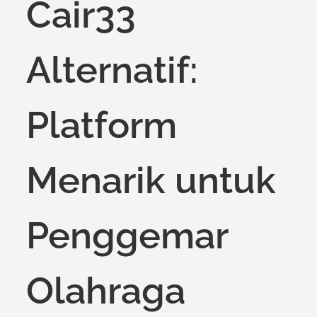
Cair33
Alternatif:
Platform
Menarik untuk
Penggemar
Olahraga