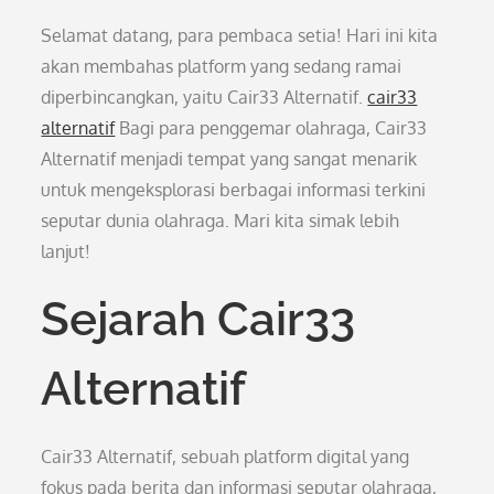
Selamat datang, para pembaca setia! Hari ini kita
akan membahas platform yang sedang ramai
diperbincangkan, yaitu Cair33 Alternatif.
cair33
alternatif
Bagi para penggemar olahraga, Cair33
Alternatif menjadi tempat yang sangat menarik
untuk mengeksplorasi berbagai informasi terkini
seputar dunia olahraga. Mari kita simak lebih
lanjut!
Sejarah Cair33
Alternatif
Cair33 Alternatif, sebuah platform digital yang
fokus pada berita dan informasi seputar olahraga,