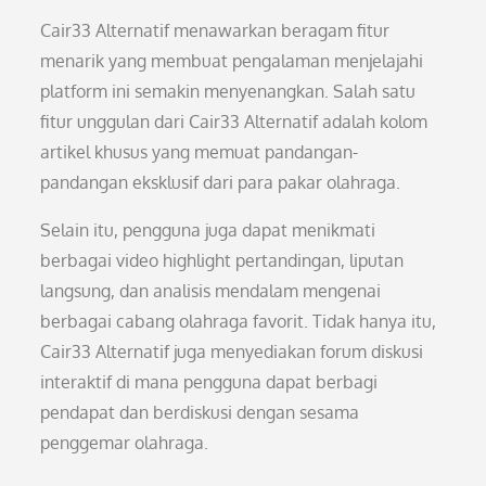
Cair33 Alternatif menawarkan beragam fitur
menarik yang membuat pengalaman menjelajahi
platform ini semakin menyenangkan. Salah satu
fitur unggulan dari Cair33 Alternatif adalah kolom
artikel khusus yang memuat pandangan-
pandangan eksklusif dari para pakar olahraga.
Selain itu, pengguna juga dapat menikmati
berbagai video highlight pertandingan, liputan
langsung, dan analisis mendalam mengenai
berbagai cabang olahraga favorit. Tidak hanya itu,
Cair33 Alternatif juga menyediakan forum diskusi
interaktif di mana pengguna dapat berbagi
pendapat dan berdiskusi dengan sesama
penggemar olahraga.