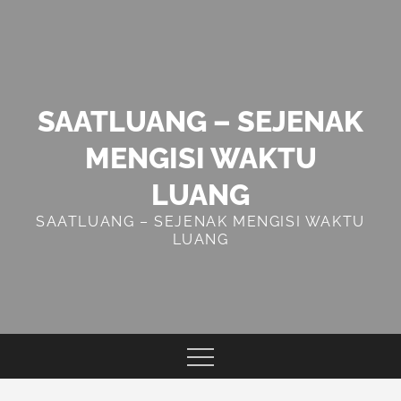
Skip
to
content
SAATLUANG – SEJENAK
MENGISI WAKTU
LUANG
SAATLUANG – SEJENAK MENGISI WAKTU
LUANG