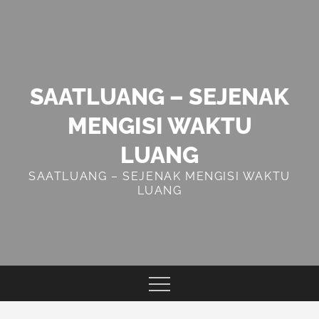
Skip
to
content
SAATLUANG – SEJENAK
MENGISI WAKTU
LUANG
SAATLUANG – SEJENAK MENGISI WAKTU
LUANG