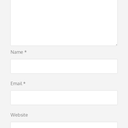
Name
*
Email
*
Website