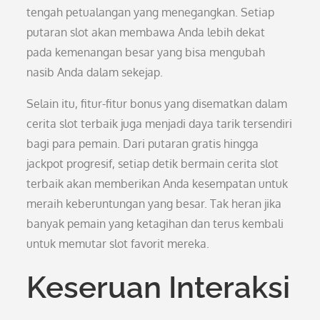
tengah petualangan yang menegangkan. Setiap
putaran slot akan membawa Anda lebih dekat
pada kemenangan besar yang bisa mengubah
nasib Anda dalam sekejap.
Selain itu, fitur-fitur bonus yang disematkan dalam
cerita slot terbaik juga menjadi daya tarik tersendiri
bagi para pemain. Dari putaran gratis hingga
jackpot progresif, setiap detik bermain cerita slot
terbaik akan memberikan Anda kesempatan untuk
meraih keberuntungan yang besar. Tak heran jika
banyak pemain yang ketagihan dan terus kembali
untuk memutar slot favorit mereka.
Keseruan Interaksi