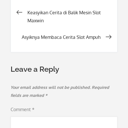
Post
Keasyikan Cerita di Balik Mesin Slot
Maxwin
navigation
Asyiknya Membaca Cerita Slot Ampuh
Leave a Reply
Your email address will not be published.
Required
fields are marked
*
Comment
*