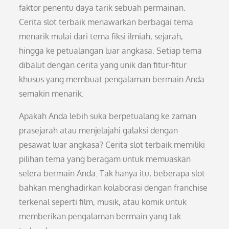
faktor penentu daya tarik sebuah permainan.
Cerita slot terbaik menawarkan berbagai tema
menarik mulai dari tema fiksi ilmiah, sejarah,
hingga ke petualangan luar angkasa. Setiap tema
dibalut dengan cerita yang unik dan fitur-fitur
khusus yang membuat pengalaman bermain Anda
semakin menarik.
Apakah Anda lebih suka berpetualang ke zaman
prasejarah atau menjelajahi galaksi dengan
pesawat luar angkasa? Cerita slot terbaik memiliki
pilihan tema yang beragam untuk memuaskan
selera bermain Anda. Tak hanya itu, beberapa slot
bahkan menghadirkan kolaborasi dengan franchise
terkenal seperti film, musik, atau komik untuk
memberikan pengalaman bermain yang tak