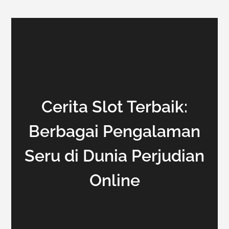
Cerita Slot Terbaik:
Berbagai Pengalaman
Seru di Dunia Perjudian
Online