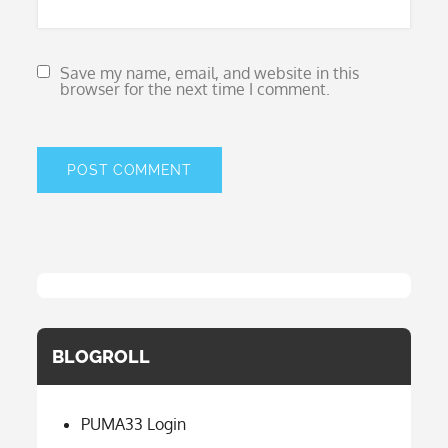
Save my name, email, and website in this
browser for the next time I comment.
BLOGROLL
PUMA33 Login