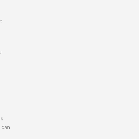
t
u
ak
n dan