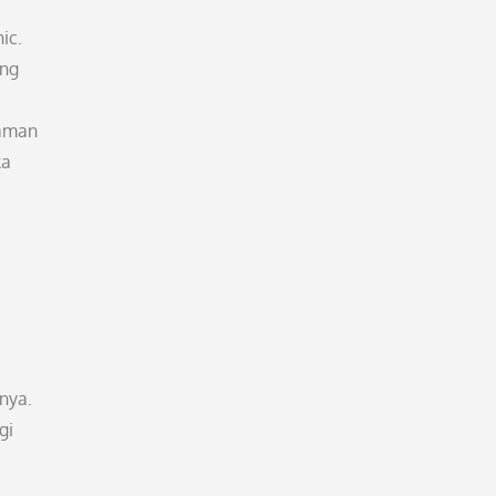
ic.
ang
laman
ka
nya.
gi