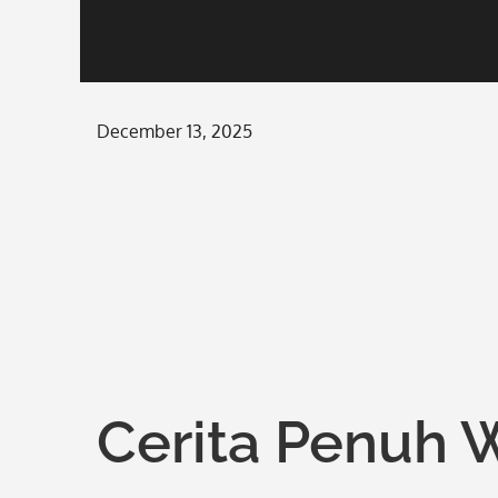
Posted
December 13, 2025
on
Cerita Penuh 