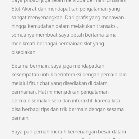
Saya pribadi juga telah mencoba bermain di Bahas
Slot Akurat dan mendapatkan pengalaman yang
sangat menyenangkan. Dari grafis yang menawan
hingga kemudahan dalam melakukan transaksi,
semuanya membuat saya betah berlama-lama
menikmati berbagai permainan slot yang
disediakan.
Selama bermain, saya juga mendapatkan
kesempatan untuk berinteraksi dengan pemain lain
melalui fitur chat yang disediakan di dalam
permainan. Hal ini menjadikan pengalaman
bermain semakin seru dan interaktif, karena kita
bisa berbagi tips dan trik bermain dengan sesama
pemain.
Saya pun pernah meraih kemenangan besar dalam