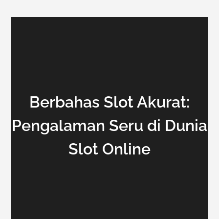
Berbahas Slot Akurat:
Pengalaman Seru di Dunia
Slot Online