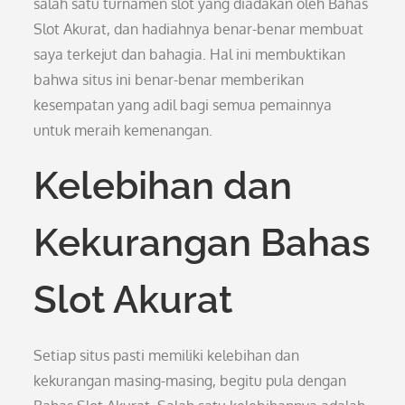
salah satu turnamen slot yang diadakan oleh Bahas
Slot Akurat, dan hadiahnya benar-benar membuat
saya terkejut dan bahagia. Hal ini membuktikan
bahwa situs ini benar-benar memberikan
kesempatan yang adil bagi semua pemainnya
untuk meraih kemenangan.
Kelebihan dan
Kekurangan Bahas
Slot Akurat
Setiap situs pasti memiliki kelebihan dan
kekurangan masing-masing, begitu pula dengan