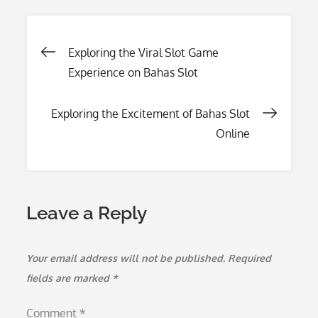
Post
Exploring the Viral Slot Game
Experience on Bahas Slot
navigation
Exploring the Excitement of Bahas Slot
Online
Leave a Reply
Your email address will not be published.
Required
fields are marked
*
Comment
*